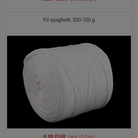
Fil spaghetti, 550-700 g
6,99 EUR
/ pck. (1.0 pc)