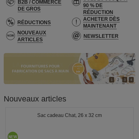
B2B / COMMERCE
90 % DE
DE GROS
RÉDUCTION
ACHETER DÈS
RÉDUCTIONS
MAINTENANT
NOUVEAUX
NEWSLETTER
ARTICLES
1
2
3
4
Nouveaux articles
Sac cadeau Chat, 26 x 32 cm