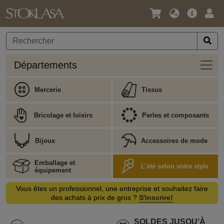
Langue
Offre
Logi
/
principa
Devise
Dépa
Départements
Mercerie
Tissus
Bricolage et loisirs
Perles et composants
Bijoux
Accessoires de mode
Emballage et
L’été selon votre style
équipement
Vous êtes un professionnel, une entreprise et souhaitez faire
des achats à prix de gros ?
S'inscrire!
SOLDES JUSQU’À