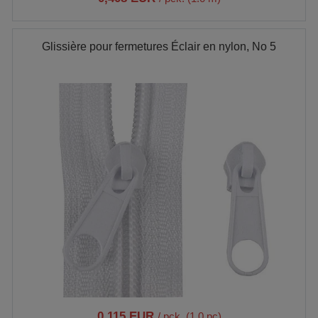
Glissière pour fermetures Éclair en nylon, No 5
0,115 EUR
/ pck. (1.0 pc)