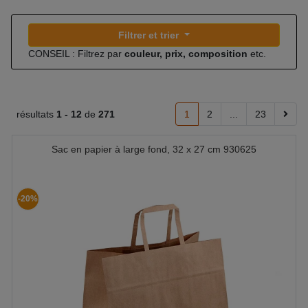
Filtrer et trier
CONSEIL : Filtrez par
couleur, prix, composition
etc.
résultats
1 -
12
de
271
1
2
...
23
Sac en papier à large fond, 32 x 27 cm 930625
-20%