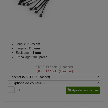
Longueur :
25 cm
Largeur :
2,5 mm
Épaisseur :
1 mm
Emballage :
500 pièce
6,50 EUR
/ pck. (1 sachet)
5,85 EUR
/ pck. (1 sachet)
pck.
Ajouter au panier