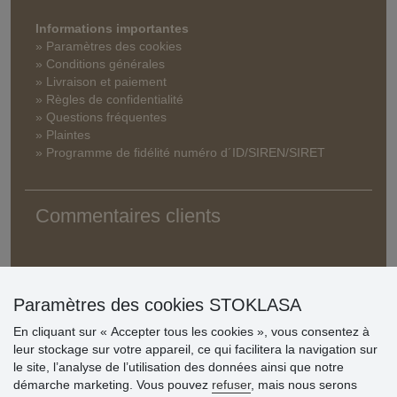
Informations importantes
» Paramètres des cookies
» Conditions générales
» Livraison et paiement
» Règles de confidentialité
» Questions fréquentes
» Plaintes
» Programme de fidélité numéro d´ID/SIREN/SIRET
Commentaires clients
Paramètres des cookies STOKLASA
En cliquant sur « Accepter tous les cookies », vous consentez à
leur stockage sur votre appareil, ce qui facilitera la navigation sur
le site, l’analyse de l’utilisation des données ainsi que notre
démarche marketing. Vous pouvez
refuser
, mais nous serons