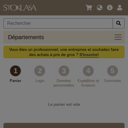
Langue
Offre
Logi
/
principa
Devise
Dépa
Départements
Vous êtes un professionnel, une entreprise et souhaitez faire
des achats à prix de gros ?
S'inscrire!
1
2
3
4
5
Panier
Login
Données
Expédition et
Sommaire
personnelles
livraison
Le panier est vide