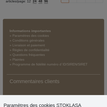
articles/page:
12
24
48
96
Informations importantes
» Paramètres des cookies
» Conditions générales
» Livraison et paiement
» Règles de confidentialité
» Questions fréquentes
» Plaintes
» Programme de fidélité numéro d´ID/SIREN/SIRET
Commentaires clients
Paramètres des cookies STOKLASA