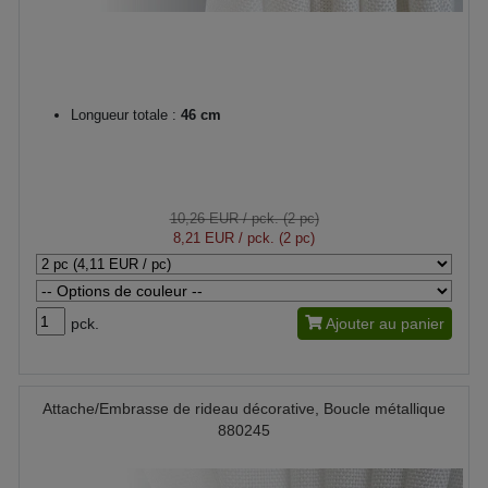
Longueur totale :
46 cm
10,26 EUR
/ pck. (2 pc)
8,21 EUR
/ pck. (2 pc)
pck.
Ajouter au panier
Attache/Embrasse de rideau décorative, Boucle métallique
880245