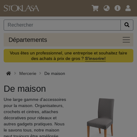
Langue
Offre
Logi
/
principa
Devise
Dépa
Départements
Vous êtes un professionnel, une entreprise et souhaitez faire
des achats à prix de gros ?
S'inscrire!
Mercerie
De maison
De maison
Une large gamme d'accessoires
pour la maison. Organisateurs,
crochets et cintres, attaches
décoratives pour rideaux et
autres gadgets pratiques. Nous
le savons tous, notre maison
peut toujours être améliorée.