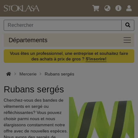
Langue
Offre
Logi
/
principa
Devise
Dépa
Départements
Vous êtes un professionnel, une entreprise et souhaitez faire
des achats à prix de gros ?
S'inscrire!
Mercerie
Rubans sergés
Rubans sergés
Cherchez-vous des bandes de
vêtements en sergé ou
réfléchissantes? Vous pouvez
choisir parmi nous et nous
élargissons constamment notre
offre avec de nouvelles espèces.
Nous avons des sergés de