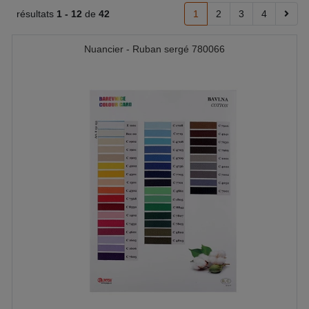
résultats
1 -
12
de
42
1
2
3
4
Nuancier - Ruban sergé 780066