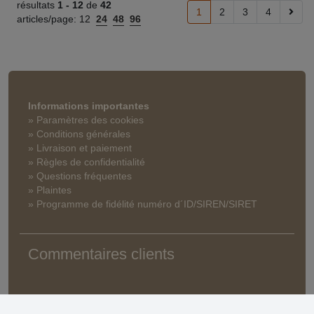
résultats
1 -
12
de
42
1
2
3
4
articles/page:
12
24
48
96
Informations importantes
» Paramètres des cookies
» Conditions générales
» Livraison et paiement
» Règles de confidentialité
» Questions fréquentes
» Plaintes
» Programme de fidélité numéro d´ID/SIREN/SIRET
Commentaires clients