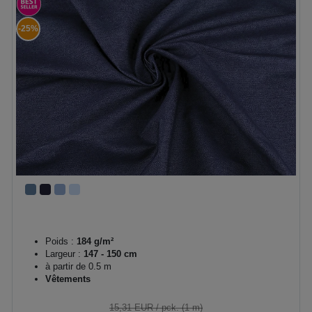
-25%
Poids :
184 g/m²
Largeur :
147 - 150 cm
à partir de 0.5 m
Vêtements
15,31 EUR
/ pck. (1 m)