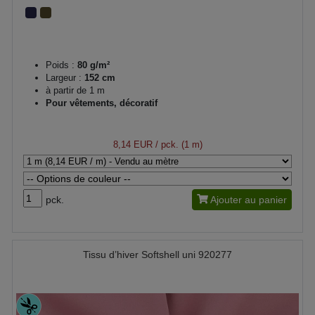
Poids :
80 g/m²
Largeur :
152 cm
à partir de 1 m
Pour vêtements, décoratif
8,14 EUR
/ pck. (1 m)
pck.
Ajouter au panier
Tissu d’hiver Softshell uni 920277