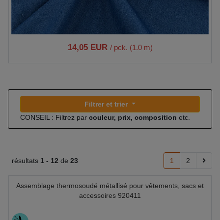
14,05 EUR
/ pck. (1.0 m)
Filtrer et trier
CONSEIL : Filtrez par
couleur, prix, composition
etc.
résultats
1 -
12
de
23
1
2
Assemblage thermosoudé métallisé pour vêtements, sacs et
accessoires 920411