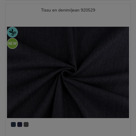
Tissu en denim/jean 920529