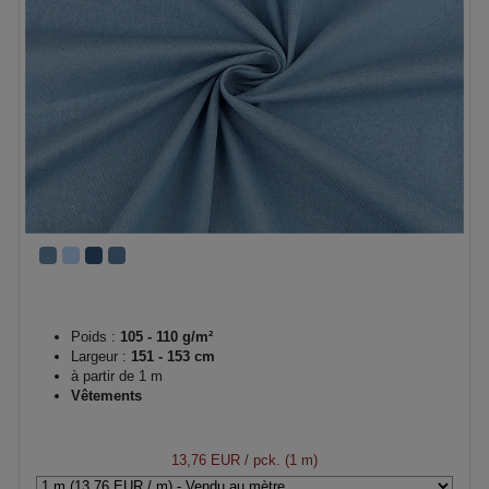
Poids :
105 - 110 g/m²
Largeur :
151 - 153 cm
à partir de 1 m
Vêtements
13,76 EUR
/ pck. (1 m)