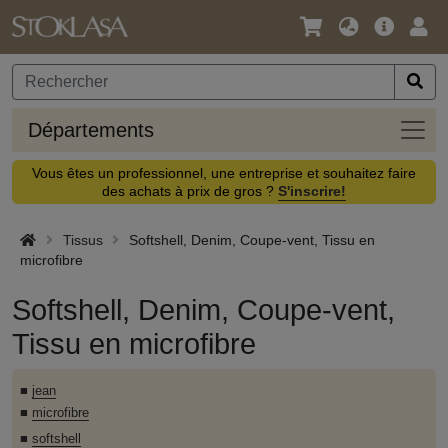
Langue
Offre
Logi
/
principa
Devise
Dépa
Départements
Vous êtes un professionnel, une entreprise et souhaitez faire
des achats à prix de gros ?
S'inscrire!
Tissus
Softshell, Denim, Coupe-vent, Tissu en
microfibre
Softshell, Denim, Coupe-vent,
Tissu en microfibre
■
jean
■
microfibre
■
softshell