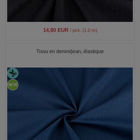
14,80 EUR
/ pck. (1.0 m)
Tissu en denim/jean, élastique