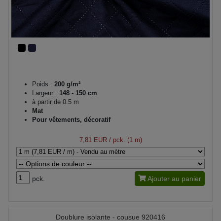
Poids :
200 g/m²
Largeur :
148 - 150 cm
à partir de 0.5 m
Mat
Pour vêtements, décoratif
7,81 EUR
/ pck. (1 m)
pck.
Ajouter au panier
Doublure isolante - cousue 920416