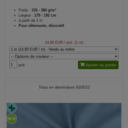
Poids :
335 - 380 g/m²
Largeur :
179 - 192 cm
à partir de 1 m
Pour vêtements, décoratif
14,80 EUR
/ pck. (1 m)
pck.
Ajouter au panier
Tissu en denim/jean 920532