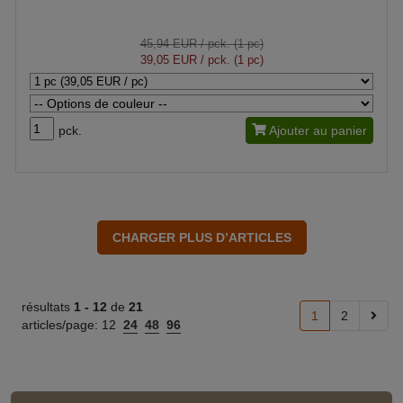
45,94 EUR
/ pck. (1 pc)
39,05 EUR
/ pck. (1 pc)
pck.
Ajouter au panier
résultats
1 -
12
de
21
1
2
articles/page:
12
24
48
96