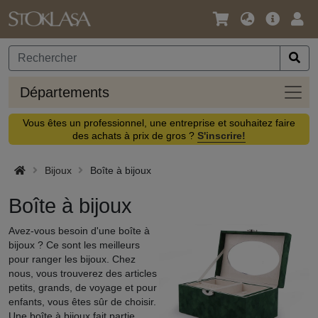
Langue
Offre
Logi
/
principa
Devise
Dépa
Départements
Vous êtes un professionnel, une entreprise et souhaitez faire
des achats à prix de gros ?
S'inscrire!
Bijoux
Boîte à bijoux
Boîte à bijoux
Avez-vous besoin d'une boîte à
bijoux ? Ce sont les meilleurs
pour ranger les bijoux. Chez
nous, vous trouverez des articles
petits, grands, de voyage et pour
enfants, vous êtes sûr de choisir.
Une boîte à bijoux fait partie