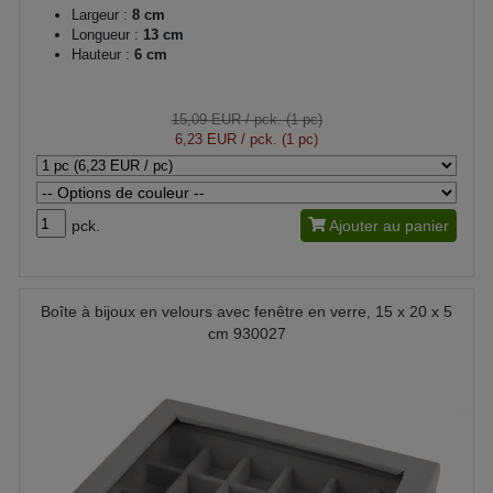
Largeur :
8 cm
Longueur :
13 cm
Hauteur :
6 cm
15,09 EUR
/ pck. (1 pc)
6,23 EUR
/ pck. (1 pc)
pck.
Ajouter au panier
Boîte à bijoux en velours avec fenêtre en verre, 15 x 20 x 5
cm 930027