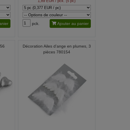
1,89 EUR
/ pck. (5 pc)
anier
pck.
Ajouter au panier
056
Décoration Ailes d’ange en plumes, 3
pièces 780154