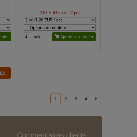
2,51 EUR
/ pck. (2 pc)
anier
pck.
Ajouter au panier
1
2
3
4
Commentaires clients