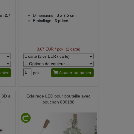
on 2,7
Dimensions :
3 x 7,5 cm
Emballage :
3 pièce
3,67 EUR
/ pck. (1 carte)
anier
pck.
Ajouter au panier
e 3D à
Éclairage LED pour bouteille avec
0
bouchon 890188