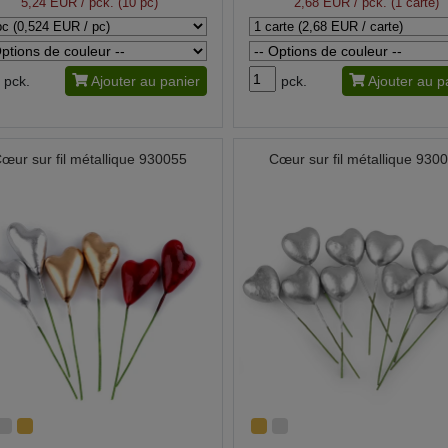
5,24 EUR
/ pck. (10 pc)
2,68 EUR
/ pck. (1 carte)
pck.
Ajouter au panier
pck.
Ajouter au p
œur sur fil métallique 930055
Cœur sur fil métallique 930