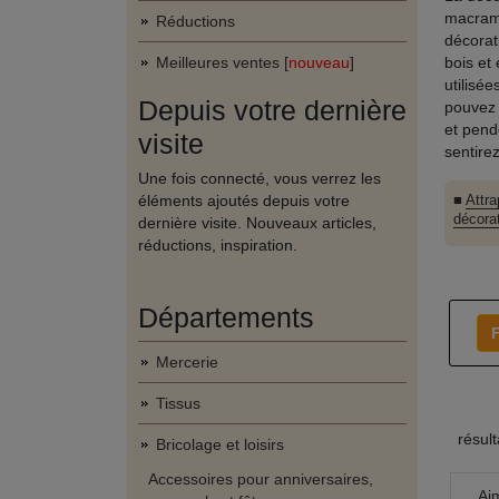
macramé
Réductions
décorat
Meilleures ventes [
nouveau
]
bois et
utilisé
Depuis votre dernière
pouvez 
et pend
visite
sentire
Une fois connecté, vous verrez les
éléments ajoutés depuis votre
■
Attra
décora
dernière visite. Nouveaux articles,
réductions, inspiration.
Départements
F
Mercerie
Tissus
résul
Bricolage et loisirs
Accessoires pour anniversaires,
Ai