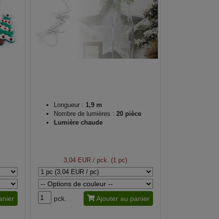
Longueur :
1,9 m
Nombre de lumières :
20 pièce
Lumière chaude
3,04 EUR
/ pck. (1 pc)
anier
pck.
Ajouter au panier