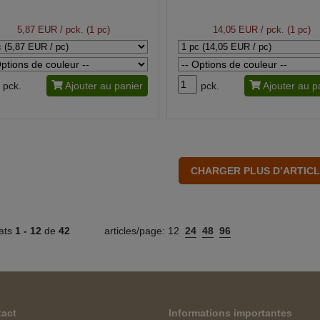
5,87 EUR
/ pck. (1 pc)
14,05 EUR
/ pck. (1 pc)
pck.
Ajouter au panier
pck.
Ajouter au p
tats
1 -
12
de
42
articles/page:
12
24
48
96
act
Informations importantes