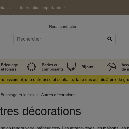
ntacts
Information importante
Nous contacter
Bricolage
Perles et
Acc
Bijoux
et loisirs
composants
de 
rofessionnel, une entreprise et souhaitez faire des achats à prix de gr
Bricolage et loisirs
Autres décorations
tres décorations
ration rendra votre intérieur cosy. Les attrape-rêves, les maisons, les