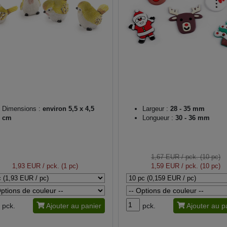
Dimensions :
environ 5,5 x 4,5
Largeur :
28 - 35 mm
cm
Longueur :
30 - 36 mm
1,67 EUR
/ pck. (10 pc)
1,93 EUR
/ pck. (1 pc)
1,59 EUR
/ pck. (10 pc)
pck.
Ajouter au panier
pck.
Ajouter au p