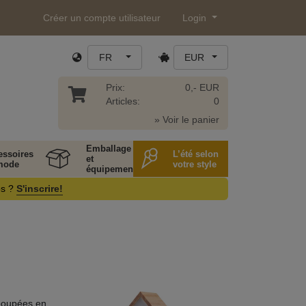
Créer un compte utilisateur
Login
FR
EUR
Prix:
0,- EUR
Articles:
0
» Voir le panier
Emballage
essoires
L’été selon
et
mode
votre style
équipement
os ?
S'inscrire!
 poupées en