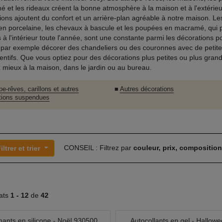
 et les rideaux créent la bonne atmosphère à la maison et à l'extérieu
ions ajoutent du confort et un arrière-plan agréable à notre maison. L
 en porcelaine, les chevaux à bascule et les poupées en macramé, qui 
es à l'intérieur toute l'année, sont une constante parmi les décorations p
par exemple décorer des chandeliers ou des couronnes avec de petite
entifs. Que vous optiez pour des décorations plus petites ou plus gran
z mieux à la maison, dans le jardin ou au bureau.
pe-rêves, carillons et autres
■
Autres décorations
tions suspendues
CONSEIL : Filtrez par
couleur, prix, compositio
iltrer et trier
tats
1 -
12
de
42
mants en silicone - Noël 930500
Autocollants en gel - Hallowe