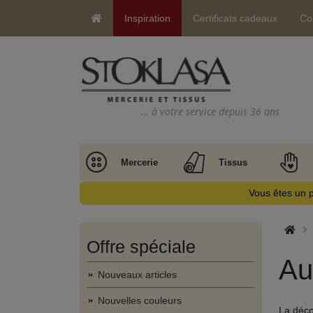
Inspiration
Certificats cadeaux
Co
… à votre service depuis 36 ans
Mercerie
Tissus
Vous êtes un p
Offre spéciale
Au
Nouveaux articles
Nouvelles couleurs
La déco