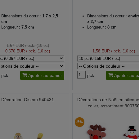
Dimensions du cœur :
1,7 x 2,5
Dimensions du cœur :
envir
cm
x 2,7 cm
Longueur :
7,5 cm
Longueur :
8 cm
1,67 EUR
/ pck. (10 pc)
0,670 EUR
/ pck. (10 pc)
1,58 EUR
/ pck. (10 pc)
pck.
Ajouter au panier
pck.
Ajouter au p
Décoration Oiseau 940431
Décorations de Noël en silicon
coller, assortiment 90075
-5%