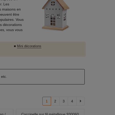
r. Les
es maisons en
peuvent être
opulaires. Vous
s décorations
des, vous vous
■
Mini décorations
n
etc.
1
2
3
4
en /
Coccinelle sur fil métallique 930060