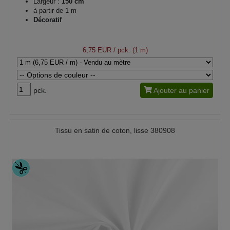
Largeur :
150 cm
à partir de 1 m
Décoratif
6,75 EUR
/ pck. (1 m)
pck.
Ajouter au panier
Tissu en satin de coton, lisse 380908