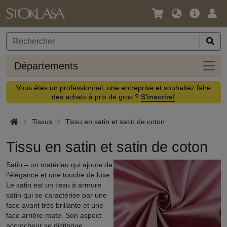
Langue
Offre
Logi
/
principa
Devise
Dépa
Départements
Vous êtes un professionnel, une entreprise et souhaitez faire
des achats à prix de gros ?
S'inscrire!
Tissus
Tissu en satin et satin de coton
Tissu en satin et satin de coton
Satin – un matériau qui ajoute de
l'élégance et une touche de luxe.
Le satin est un tissu à armure
satin qui se caractérise par une
face avant très brillante et une
face arrière mate. Son aspect
accrocheur se distingue