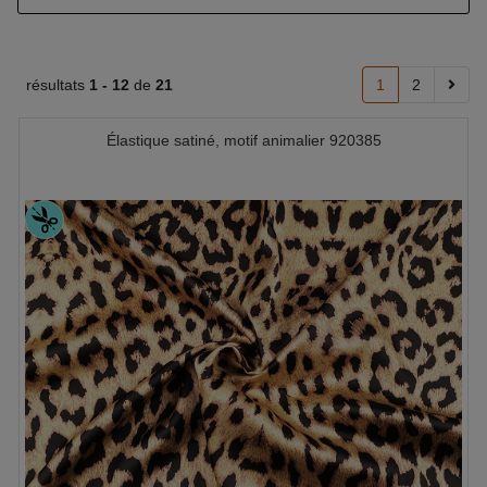
résultats
1 -
12
de
21
1
2
Élastique satiné, motif animalier 920385