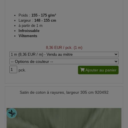
Poids :
155 - 175 g/m²
Largeur :
148 - 155 cm
à partir de 1 m
Infroissable
Vêtements
8,36 EUR
/ pck. (1 m)
pck.
Ajouter au panier
Satin de coton à rayures, largeur 305 cm 920492