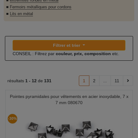
■
extrémités rondes en métal
■
Fermoirs métalliques pour cordons
■
Lits en métal
Filtrer et trier
CONSEIL : Filtrez par
couleur, prix, composition
etc.
résultats
1 -
12
de
131
1
2
...
11
Pointes pyramidales pour vêtements en acier inoxydable, 7 x
7 mm 080670
-30%