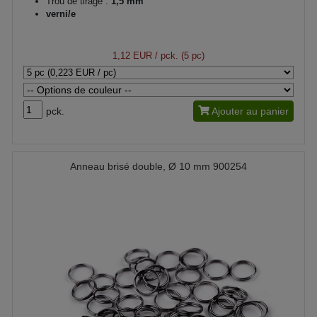
Trou de tirage :
1,5 mm
verni/e
1,12 EUR
/ pck. (5 pc)
pck.
Ajouter au panier
Anneau brisé double, Ø 10 mm 900254