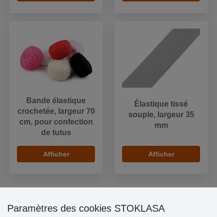
Bande élastique
Élastique tissé
crochetée, largeur 70
souple, largeur 35
cm, pour confection
mm
de tutus
Afficher
Afficher
Paramètres des cookies STOKLASA