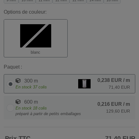
9 mm
10 mm
11 mm
12 mm
12 mm
14 mm
18 mm
Options de couleur:
blanc
Paquet :
0,238 EUR
/ m
300 m
En stock
37
colis
71,40 EUR
600 m
0,216 EUR
/ m
En stock
18
colis
129,60 EUR
préparé à partir de petits emballages
Prix TTC
71,40 EUR