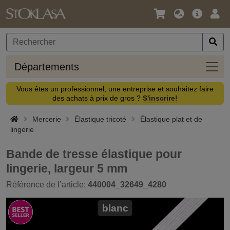
Langue
Offre
Logi
/
principa
Devise
Dépa
Départements
Vous êtes un professionnel, une entreprise et souhaitez faire
des achats à prix de gros ?
S'inscrire!
Mercerie
Élastique tricoté
Élastique plat et de
lingerie
Bande de tresse élastique pour
lingerie, largeur 5 mm
Référence de l’article:
440004_32649_4280
blanc