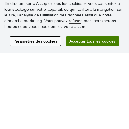
Informations importantes
En cliquant sur « Accepter tous les cookies », vous consentez à
» Paramètres des cookies
leur stockage sur votre appareil, ce qui facilitera la navigation sur
» Conditions générales
le site, l’analyse de l’utilisation des données ainsi que notre
» Livraison et paiement
démarche marketing. Vous pouvez
refuser
, mais nous serons
» Règles de confidentialité
heureux que vous nous donniez votre accord.
» Questions fréquentes
» Plaintes
» Programme de fidélité numéro d´ID/SIREN/SIRET
Paramètres des cookies
Accepter tous les cookies
Commentaires clients