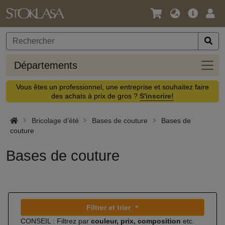
Langue
Offre
Logi
/
principa
Devise
Dépa
Départements
Vous êtes un professionnel, une entreprise et souhaitez faire
des achats à prix de gros ?
S'inscrire!
Bricolage d’été
Bases de couture
Bases de
couture
Bases de couture
Filtrer et trier
CONSEIL : Filtrez par
couleur, prix, composition
etc.