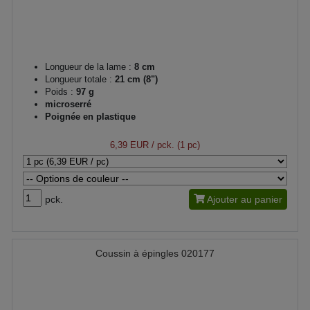
Longueur de la lame :
8 cm
Longueur totale :
21 cm (8")
Poids :
97 g
microserré
Poignée en plastique
6,39 EUR
/ pck. (1 pc)
pck.
Ajouter au panier
Coussin à épingles 020177