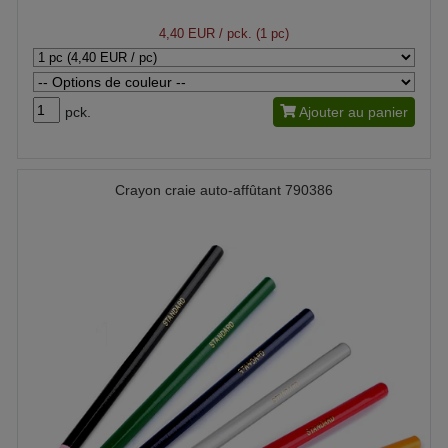
4,40 EUR
/ pck. (1 pc)
pck.
Ajouter au panier
Crayon craie auto-affûtant 790386