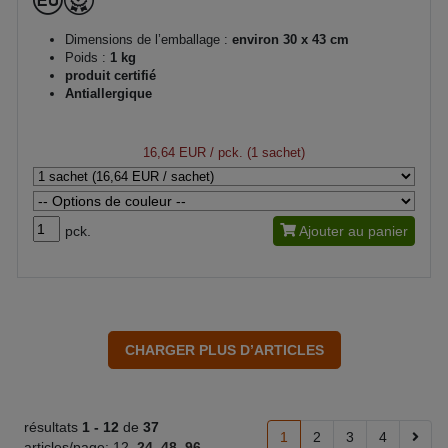
Dimensions de l’emballage :
environ 30 x 43 cm
Poids :
1 kg
produit certifié
Antiallergique
16,64 EUR
/ pck. (1 sachet)
pck.
Ajouter au panier
résultats
1 -
12
de
37
1
2
3
4
articles/page:
12
24
48
96