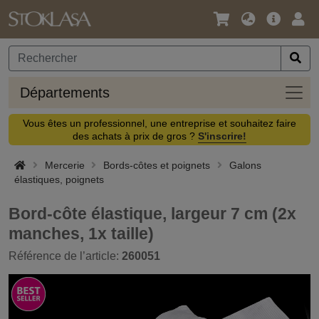
Langue
Offre
Logi
/
principa
Devise
Dépa
Départements
Vous êtes un professionnel, une entreprise et souhaitez faire
des achats à prix de gros ?
S'inscrire!
Mercerie
Bords-côtes et poignets
Galons
élastiques, poignets
Bord-côte élastique, largeur 7 cm (2x
manches, 1x taille)
Référence de l’article:
260051