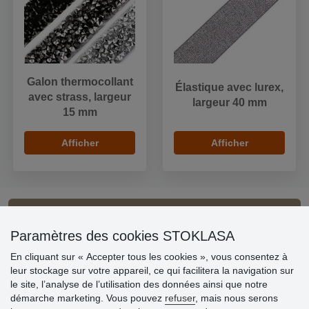
Galon thermocollant
Élastique avec lurex,
avec strass, largeur
largeur 40 mm
15 mm
Afficher
Afficher
Informations importantes
Paramètres des cookies STOKLASA
» Paramètres des cookies
En cliquant sur « Accepter tous les cookies », vous consentez à
» Conditions générales
leur stockage sur votre appareil, ce qui facilitera la navigation sur
» Livraison et paiement
le site, l’analyse de l’utilisation des données ainsi que notre
» Règles de confidentialité
démarche marketing. Vous pouvez
refuser
, mais nous serons
» Questions fréquentes