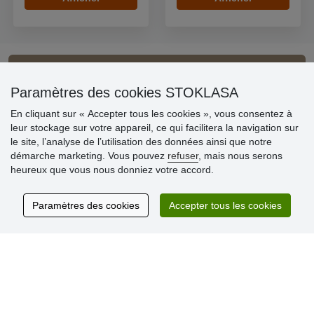
Informations importantes
Paramètres des cookies STOKLASA
» Paramètres des cookies
En cliquant sur « Accepter tous les cookies », vous consentez à
» Conditions générales
leur stockage sur votre appareil, ce qui facilitera la navigation sur
» Livraison et paiement
le site, l’analyse de l’utilisation des données ainsi que notre
» Règles de confidentialité
démarche marketing. Vous pouvez
refuser
, mais nous serons
» Questions fréquentes
heureux que vous nous donniez votre accord.
» Plaintes
» Programme de fidélité numéro d´ID/SIREN/SIRET
Paramètres des cookies
Accepter tous les cookies
Commentaires clients