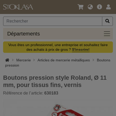
Langue
Offre
Logi
/
principa
Devise
Dépa
Départements
Vous êtes un professionnel, une entreprise et souhaitez faire
des achats à prix de gros ?
S'inscrire!
Mercerie
Articles de mercerie métalliques
Boutons
pression
Boutons pression style Roland, Ø 11
mm, pour tissus fins, vernis
Référence de l’article:
630183