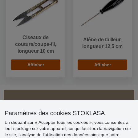
Ciseaux de
Alène de tailleur,
couture/coupe-fil,
longueur 12,5 cm
longueur 10 cm
Afficher
Afficher
Informations importantes
» Paramètres des cookies
Paramètres des cookies STOKLASA
» Conditions générales
En cliquant sur « Accepter tous les cookies », vous consentez à
» Livraison et paiement
leur stockage sur votre appareil, ce qui facilitera la navigation sur
» Règles de confidentialité
le site, l’analyse de l’utilisation des données ainsi que notre
» Questions fréquentes