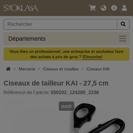
Langue
Offre
Logi
/
principa
Devise
Dépa
Départements
Vous êtes un professionnel, une entreprise et souhaitez faire
des achats à prix de gros ?
S'inscrire!
Mercerie
Ciseaux et cisailles
Ciseaux KAI
Ciseaux de tailleur KAI - 27,5 cm
Référence de l’article:
050202_124280_3336
noir