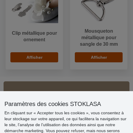
Mousqueton
Clip métallique pour
métallique pour
ornement
sangle de 30 mm
Afficher
Afficher
Informations importantes
» Paramètres des cookies
Paramètres des cookies STOKLASA
» Conditions générales
En cliquant sur « Accepter tous les cookies », vous consentez à
» Livraison et paiement
leur stockage sur votre appareil, ce qui facilitera la navigation sur
» Règles de confidentialité
le site, l’analyse de l’utilisation des données ainsi que notre
» Questions fréquentes
démarche marketing. Vous pouvez
refuser
, mais nous serons
» Plaintes