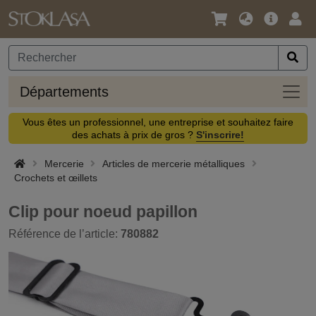
Langue
Offre
Logi
/
principa
Devise
Dépa
Départements
Vous êtes un professionnel, une entreprise et souhaitez faire
des achats à prix de gros ?
S'inscrire!
Mercerie
Articles de mercerie métalliques
Crochets et œillets
Clip pour noeud papillon
Référence de l’article:
780882