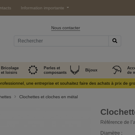
ntacts
Information importante
Nous contacter
Bricolage
Perles et
Acc
Bijoux
et loisirs
composants
de 
rofessionnel, une entreprise et souhaitez faire des achats à prix de gr
hettes
Clochettes et cloches en métal
Clochett
Référence de l’a
Diamètre :