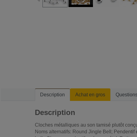
Description
Achat en gros
Question
Description
Cloches métalliques au son tamisé plutôt conç
Noms alternatifs: Round Jingle Bell; Pendentif 