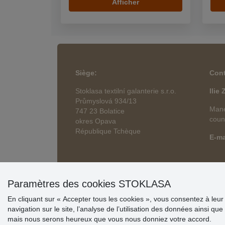
Afficher
Siège
:
Cont
Stoklasa textilní galanterie s.r.o.
Ilie
Průmyslová 934/13
Mane
747 23 Bolatice
coun
okres Opava
République Tchèque
E-ma
Paramètres des cookies STOKLASA
En cliquant sur « Accepter tous les cookies », vous consentez à leur s
navigation sur le site, l’analyse de l’utilisation des données ainsi
mais nous serons heureux que vous nous donniez votre accord.