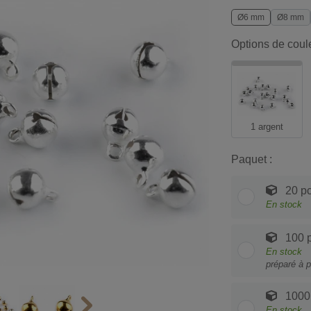
Ø6 mm
Ø8 mm
Options de coul
1 argent
Paquet :
20 p
En stock
100 
En stock
préparé à p
1000
En stock