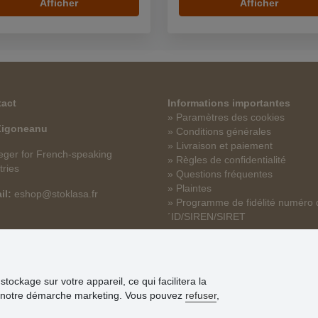
Afficher
Afficher
act
Informations importantes
» Paramètres des cookies
 Zigoneanu
» Conditions générales
» Livraison et paiement
ger for French-speaking
» Règles de confidentialité
tries
» Questions fréquentes
» Plaintes
il:
eshop@stoklasa.fr
» Programme de fidélité numéro 
´ID/SIREN/SIRET
tockage sur votre appareil, ce qui facilitera la
 que notre démarche marketing. Vous pouvez
refuser
,