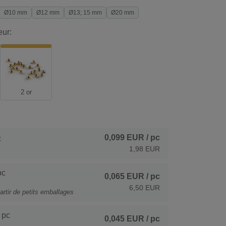
Ø10 mm
Ø12 mm
Ø13; 15 mm
Ø20 mm
eur:
2 or
0,099 EUR
/ pc
c
1,98 EUR
pc
0,065 EUR
/ pc
6,50 EUR
artir de petits emballages
 pc
0,045 EUR
/ pc