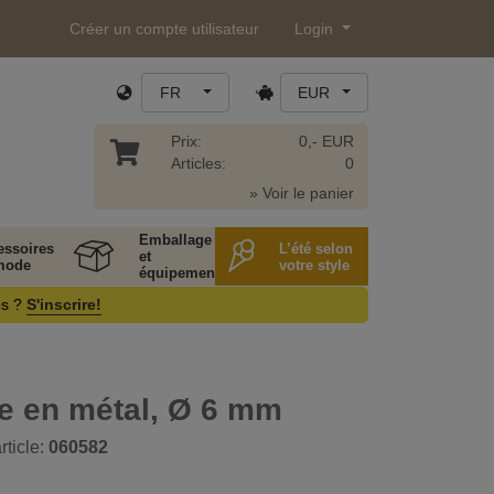
Créer un compte utilisateur
Login
FR
EUR
Prix:
0,- EUR
Articles:
0
» Voir le panier
Emballage
essoires
L’été selon
et
mode
votre style
équipement
os ?
S'inscrire!
e en métal, Ø 6 mm
rticle:
060582