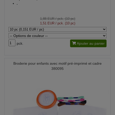
.
1,88 EUR
/ pck. (10 pc)
1,51 EUR
/ pck. (10 pc)
pck.
Ajouter au panier
Broderie pour enfants avec motif pré-imprimé et cadre
380095