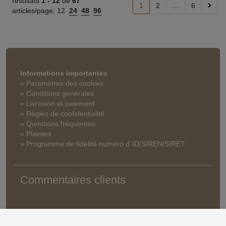
résultats
1 -
12
de
67
1
2
...
6
articles/page:
12
24
48
96
Informations importantes
» Paramètres des cookies
» Conditions générales
» Livraison et paiement
» Règles de confidentialité
» Questions fréquentes
» Plaintes
» Programme de fidélité numéro d´ID/SIREN/SIRET
Commentaires clients