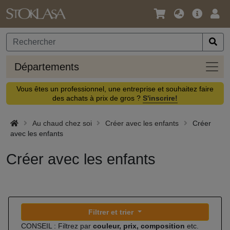
Langue
Offre
Logi
/
principa
Devise
Dépa
Départements
Vous êtes un professionnel, une entreprise et souhaitez faire
des achats à prix de gros ?
S'inscrire!
Au chaud chez soi
Créer avec les enfants
Créer
avec les enfants
Créer avec les enfants
Filtrer et trier
CONSEIL : Filtrez par
couleur, prix, composition
etc.