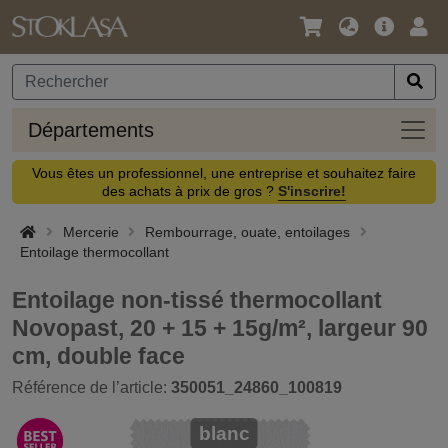
Langue
Offre
Logi
/
principa
Devise
Dépa
Départements
Vous êtes un professionnel, une entreprise et souhaitez faire
des achats à prix de gros ?
S'inscrire!
Mercerie
Rembourrage, ouate, entoilages
Entoilage thermocollant
Entoilage non-tissé thermocollant
Novopast, 20 + 15 + 15g/m², largeur 90
cm, double face
Référence de l’article:
350051_24860_100819
blanc