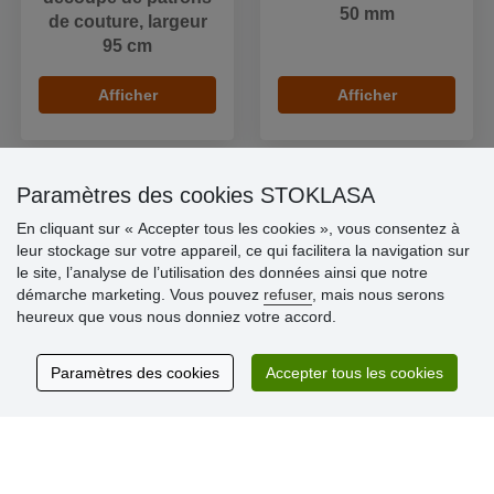
50 mm
de couture, largeur
95 cm
Afficher
Afficher
Paramètres des cookies STOKLASA
En cliquant sur « Accepter tous les cookies », vous consentez à
Informations importantes
leur stockage sur votre appareil, ce qui facilitera la navigation sur
» Paramètres des cookies
le site, l’analyse de l’utilisation des données ainsi que notre
» Conditions générales
démarche marketing. Vous pouvez
refuser
, mais nous serons
» Livraison et paiement
heureux que vous nous donniez votre accord.
» Règles de confidentialité
» Questions fréquentes
» Plaintes
Paramètres des cookies
Accepter tous les cookies
» Programme de fidélité numéro d´ID/SIREN/SIRET
Commentaires clients