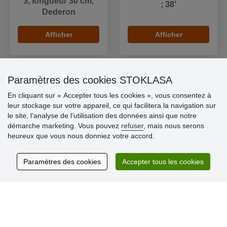
3, longueur 30 cm,
; 38'
Dederon
Afficher
Afficher
Paramètres des cookies STOKLASA
En cliquant sur « Accepter tous les cookies », vous consentez à
Informations importantes
leur stockage sur votre appareil, ce qui facilitera la navigation sur
» Paramètres des cookies
le site, l’analyse de l’utilisation des données ainsi que notre
» Conditions générales
démarche marketing. Vous pouvez
refuser
, mais nous serons
» Livraison et paiement
heureux que vous nous donniez votre accord.
» Règles de confidentialité
» Questions fréquentes
» Plaintes
Paramètres des cookies
Accepter tous les cookies
» Programme de fidélité numéro d´ID/SIREN/SIRET
Commentaires clients