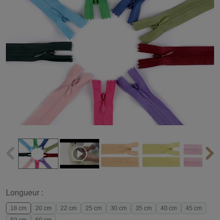
Longueur :
18 cm
20 cm
22 cm
25 cm
30 cm
35 cm
40 cm
45 cm