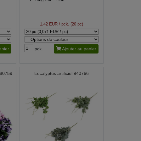
1,42 EUR
/ pck. (20 pc)
anier
pck.
Ajouter au panier
 780759
Eucalyptus artificiel 940766