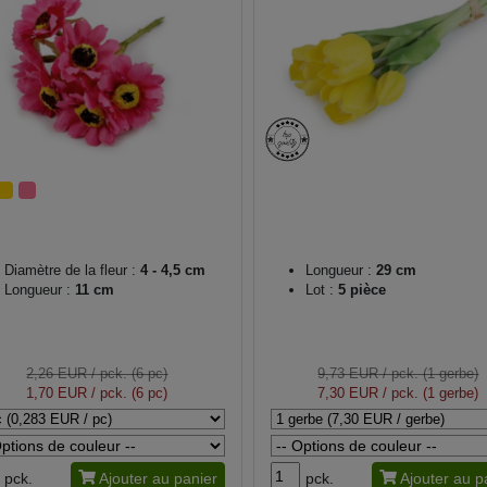
Diamètre de la fleur :
4 - 4,5 cm
Longueur :
29 cm
Longueur :
11 cm
Lot :
5 pièce
2,26 EUR
/ pck. (6 pc)
9,73 EUR
/ pck. (1 gerbe)
1,70 EUR
/ pck. (6 pc)
7,30 EUR
/ pck. (1 gerbe)
pck.
Ajouter au panier
pck.
Ajouter au p