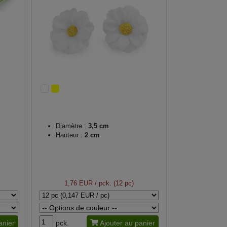
Diamètre :
3,5 cm
Hauteur :
2 cm
1,76 EUR
/ pck. (12 pc)
anier
pck.
Ajouter au panier