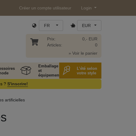
Créer un compte utilisateur
Login
FR
EUR
Prix:
0,- EUR
Articles:
0
» Voir le panier
Emballage
essoires
L’été selon
et
mode
votre style
équipement
os ?
S'inscrire!
s artificielles
es