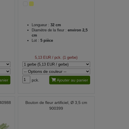
Longueur :
32 cm
Diamètre de la fleur :
environ 2,5
cm
Lot :
5 pièce
5,13 EUR
/ pck. (1 gerbe)
anier
pck.
Ajouter au panier
 840988
Bouton de fleur artificiel, Ø 3,5 cm
900399