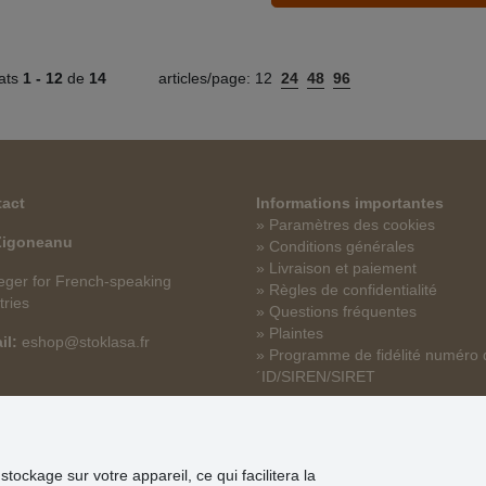
tats
1 -
12
de
14
articles/page:
12
24
48
96
act
Informations importantes
» Paramètres des cookies
 Zigoneanu
» Conditions générales
» Livraison et paiement
ger for French-speaking
» Règles de confidentialité
tries
» Questions fréquentes
» Plaintes
il:
eshop@stoklasa.fr
» Programme de fidélité numéro 
´ID/SIREN/SIRET
tockage sur votre appareil, ce qui facilitera la