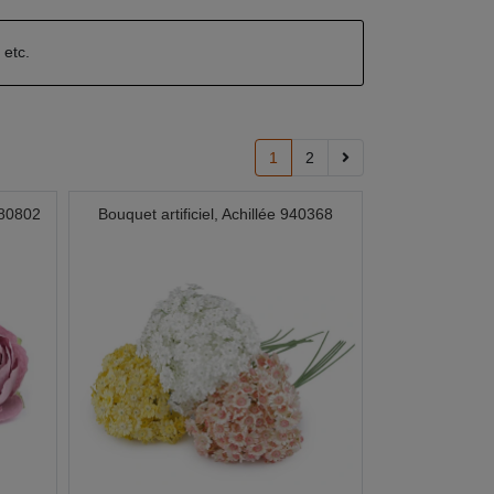
n
etc.
1
2
780802
Bouquet artificiel, Achillée 940368