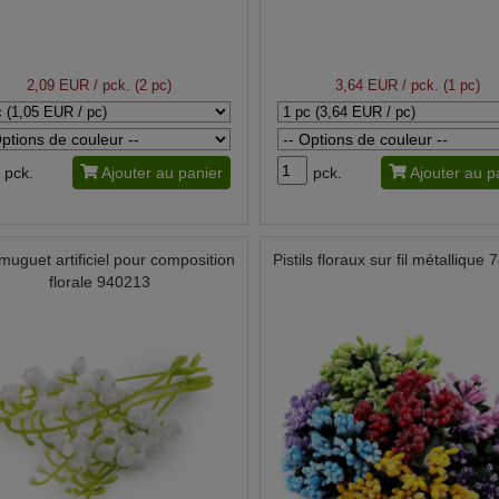
2,09 EUR
/ pck. (2 pc)
3,64 EUR
/ pck. (1 pc)
pck.
Ajouter au panier
pck.
Ajouter au p
muguet artificiel pour composition
Pistils floraux sur fil métallique
florale 940213