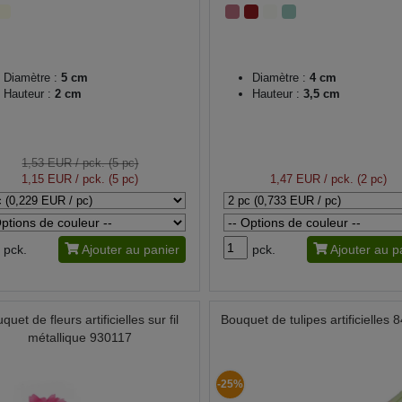
Diamètre :
5 cm
Diamètre :
4 cm
Hauteur :
2 cm
Hauteur :
3,5 cm
1,53 EUR
/ pck. (5 pc)
1,15 EUR
/ pck. (5 pc)
1,47 EUR
/ pck. (2 pc)
pck.
Ajouter au panier
pck.
Ajouter au p
quet de fleurs artificielles sur fil
Bouquet de tulipes artificielles
métallique 930117
-25%