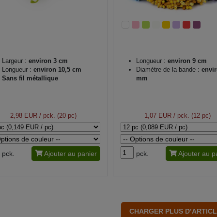
Largeur :
environ 3 cm
Longueur :
environ 9 cm
Longueur :
environ 10,5 cm
Diamètre de la bande :
envir
Sans fil métallique
mm
2,98 EUR
/ pck. (20 pc)
1,07 EUR
/ pck. (12 pc)
pck.
Ajouter au panier
pck.
Ajouter au p