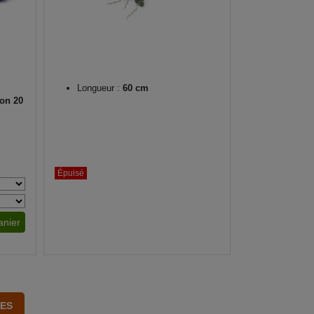
Longueur :
60 cm
on 20
Épuisé
anier