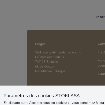
résul
Siège
:
Cont
Stoklasa textilní galanterie s.r.o.
Ilie
Průmyslová 934/13
Mane
747 23 Bolatice
coun
okres Opava
République Tchèque
E-ma
Paramètres des cookies STOKLASA
En cliquant sur « Accepter tous les cookies », vous consentez à leur s