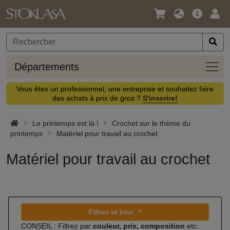
Langue
Offre
Logi
/
principa
Devise
Dépa
Départements
Vous êtes un professionnel, une entreprise et souhaitez faire
des achats à prix de gros ?
S'inscrire!
Le printemps est là !
Crochet sur le thème du
printemps
Matériel pour travail au crochet
Matériel pour travail au crochet
Filtrer et trier
CONSEIL : Filtrez par
couleur, prix, composition
etc.