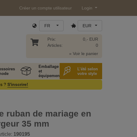
Créer un compte utilisateur
Login
FR
EUR
Prix:
0,- EUR
Articles:
0
» Voir le panier
Emballage
essoires
L’été selon
et
mode
votre style
équipement
os ?
S'inscrire!
e ruban de mariage en
argeur 35 mm
rticle:
190195