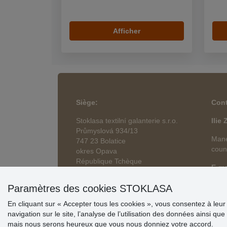
Afficher
Siège
:
Cont
Stoklasa textilní galanterie s.r.o.
Ilie
Průmyslová 934/13
Mane
747 23 Bolatice
coun
okres Opava
République Tchèque
E-ma
Paramètres des cookies STOKLASA
En cliquant sur « Accepter tous les cookies », vous consentez à leur s
navigation sur le site, l’analyse de l’utilisation des données ainsi
mais nous serons heureux que vous nous donniez votre accord.