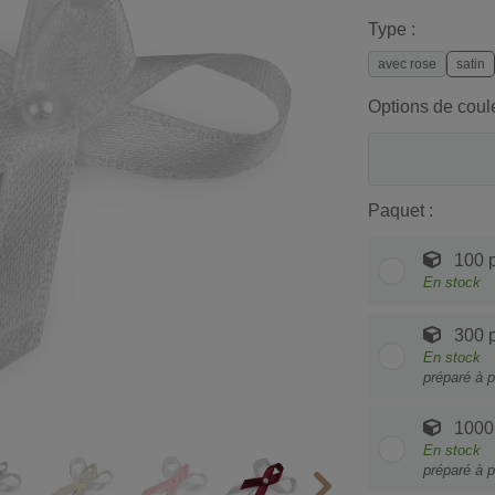
Type :
avec rose
satin
Options de coul
Paquet :
100 
En stock
300 
En stock
préparé à p
1000
En stock
préparé à p