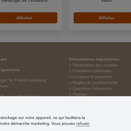
mélange de couleurs
satin
Afficher
Afficher
act
Informations importantes
» Paramètres des cookies
 Zigoneanu
» Conditions générales
» Livraison et paiement
ger for French-speaking
» Règles de confidentialité
tries
» Questions fréquentes
» Plaintes
il:
eshop@stoklasa.fr
» Programme de fidélité numéro 
´ID/SIREN/SIRET
tockage sur votre appareil, ce qui facilitera la
 que notre démarche marketing. Vous pouvez
refuser
,