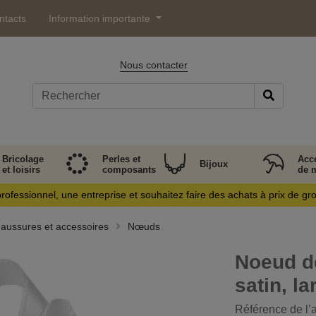
ntacts
Information importante
Nous contacter
Bricolage
Perles et
Acc
Bijoux
et loisirs
composants
de 
rofessionnel, une entreprise et souhaitez faire des achats à prix de gr
aussures et accessoires
Nœuds
Noeud d
satin, l
Référence de l’a