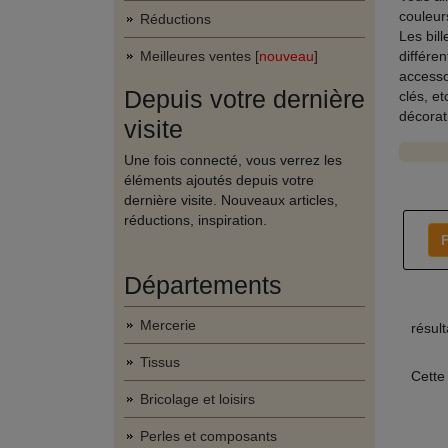
couleur
Réductions
Les bil
Meilleures ventes [
nouveau
]
différe
accesso
Depuis votre dernière
clés, e
décora
visite
Une fois connecté, vous verrez les
éléments ajoutés depuis votre
dernière visite. Nouveaux articles,
réductions, inspiration.
F
Départements
Mercerie
résul
Tissus
Cette
Bricolage et loisirs
Perles et composants