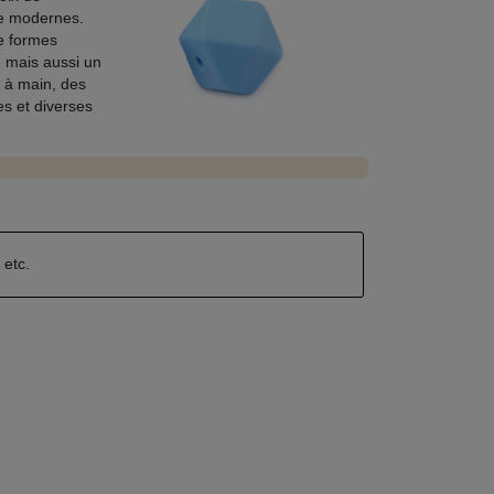
one modernes.
de formes
, mais aussi un
c à main, des
es et diverses
n
etc.