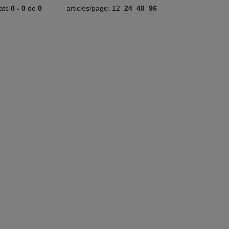
tats
0 -
0
de
0
articles/page:
12
24
48
96