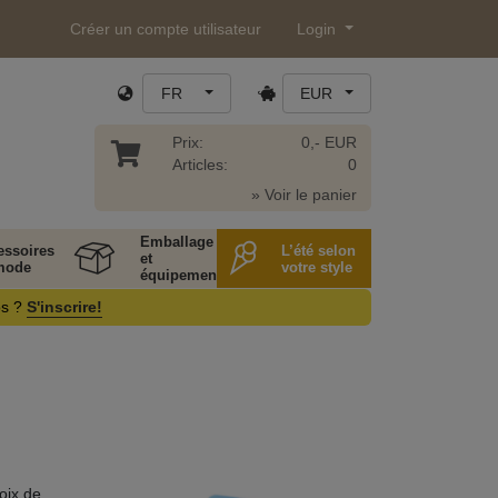
Créer un compte utilisateur
Login
FR
EUR
Prix:
0,- EUR
Articles:
0
» Voir le panier
Emballage
essoires
L’été selon
et
mode
votre style
équipement
os ?
S'inscrire!
oix de