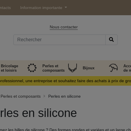
ntacts
Information importante
Nous contacter
Bricolage
Perles et
Acc
Bijoux
et loisirs
composants
de 
rofessionnel, une entreprise et souhaitez faire des achats à prix de gr
Perles et composants
Perles en silicone
rles en silicone
mez les billes de silicone ? Des formes rondes et variées et un large ch