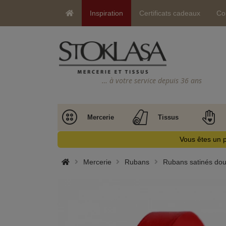
Inspiration
Certificats cadeaux
Co
… à votre service depuis 36 ans
Mercerie
Tissus
Vous êtes un p
Mercerie
Rubans
Rubans satinés doub