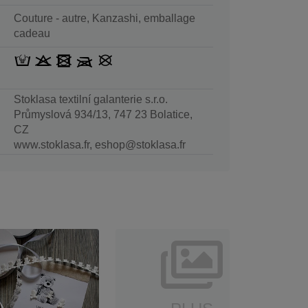
Couture - autre, Kanzashi, emballage
cadeau
Stoklasa textilní galanterie s.r.o.
Průmyslová 934/13, 747 23 Bolatice,
CZ
www.stoklasa.fr, eshop@stoklasa.fr