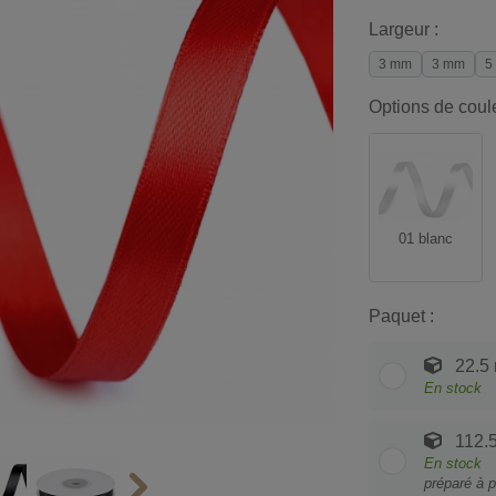
Largeur :
3 mm
3 mm
5
Options de coul
01 blanc
Paquet :
22.5
En stock
112.
En stock
préparé à p