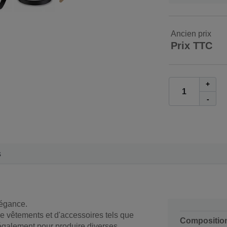
Ancien prix
Prix TTC
+
-
s
légance.
e vêtements et d'accessoires tels que
Compositio
z également pour produire diverses