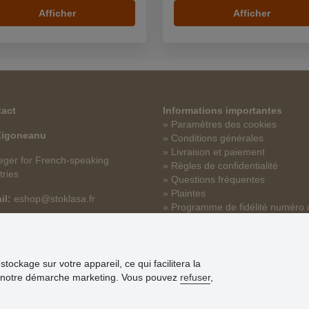
Afficher
Afficher
act
Informations importantes
» Paramètres des cookies
 Zigoneanu
» Conditions générales
» Livraison et paiement
ger for French-speaking
» Règles de confidentialité
tries
» Questions fréquentes
» Plaintes
il:
eshop@stoklasa.fr
» Programme de fidélité numéro 
´ID/SIREN/SIRET
tockage sur votre appareil, ce qui facilitera la
 que notre démarche marketing. Vous pouvez
refuser
,