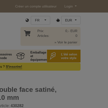
Créer un compte utilisateur
Login
FR
EUR
Prix:
0,- EUR
Articles:
0
» Voir le panier
Emballage
essoires
L’été selon
et
mode
votre style
équipement
os ?
S'inscrire!
uble face satiné,
 10 mm
rticle:
430282