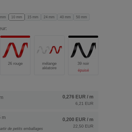
 mm
10 mm
15 mm
24 mm
40 mm
50 mm
eur:
26 rouge
mélange
39 noir
aléatoire
épuisé
0,276 EUR
/ m
 m
6,21 EUR
5 m
0,200 EUR
/ m
22,50 EUR
artir de petits emballages