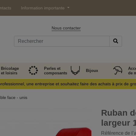
ntacts
Information importante
Nous contacter
Bricolage
Perles et
Acc
Bijoux
et loisirs
composants
de 
rofessionnel, une entreprise et souhaitez faire des achats à prix de gr
le face - unis
Ruban do
largeur
Référence de l’a