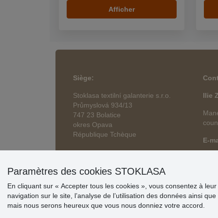
Afficher
Siège
:
Cont
Stoklasa textilní galanterie s.r.o.
Ilie
Průmyslová 934/13
Mane
747 23 Bolatice
coun
okres Opava
République Tchèque
E-ma
Paramètres des cookies STOKLASA
En cliquant sur « Accepter tous les cookies », vous consentez à leur s
navigation sur le site, l’analyse de l’utilisation des données ainsi
mais nous serons heureux que vous nous donniez votre accord.