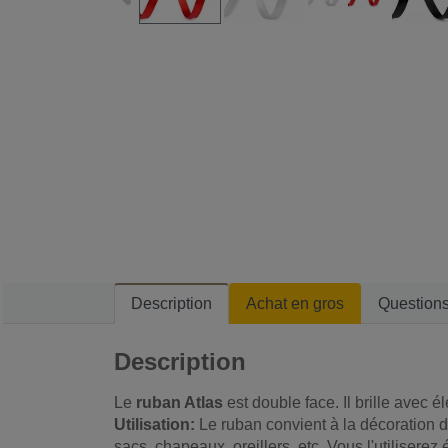
Description
Achat en gros
Question
Description
Le
ruban Atlas
est double face. Il brille avec é
Utilisation:
Le ruban convient à la décoration d
sacs, chapeaux, oreillers, etc. Vous l'utilisere