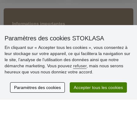
Informations importantes
» Paramètres des cookies
» Conditions générales
Paramètres des cookies STOKLASA
» Livraison et paiement
En cliquant sur « Accepter tous les cookies », vous consentez à
» Règles de confidentialité
leur stockage sur votre appareil, ce qui facilitera la navigation sur
» Questions fréquentes
le site, l’analyse de l’utilisation des données ainsi que notre
» Plaintes
démarche marketing. Vous pouvez
refuser
, mais nous serons
» Programme de fidélité numéro d´ID/SIREN/SIRET
heureux que vous nous donniez votre accord.
Commentaires clients
Paramètres des cookies
Accepter tous les cookies