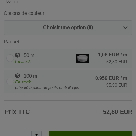
50 mm
Options de couleur:
Choisir une option (8)
Paquet :
1,06 EUR
/ m
50 m
En stock
52,80 EUR
100 m
0,959 EUR
/ m
En stock
95,90 EUR
préparé à partir de petits emballages
Prix TTC
52,80 EUR
+