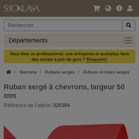
Langue
Offre
Logi
/
principa
Devise
Dépa
Départements
Vous êtes un professionnel, une entreprise et souhaitez faire
des achats à prix de gros ?
S'inscrire!
Mercerie
Rubans sergés
Rubans et toiles sergés
Ruban sergé à chevrons, largeur 50
mm
Référence de l’article:
320394