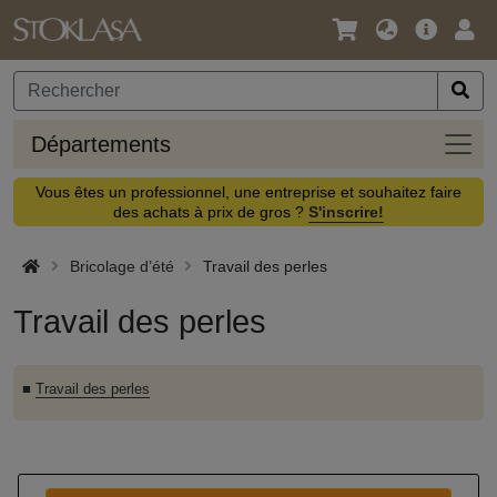
Langue
Offre
Logi
/
principa
Devise
Dépa
Départements
Vous êtes un professionnel, une entreprise et souhaitez faire
des achats à prix de gros ?
S'inscrire!
Bricolage d’été
Travail des perles
Travail des perles
■
Travail des perles