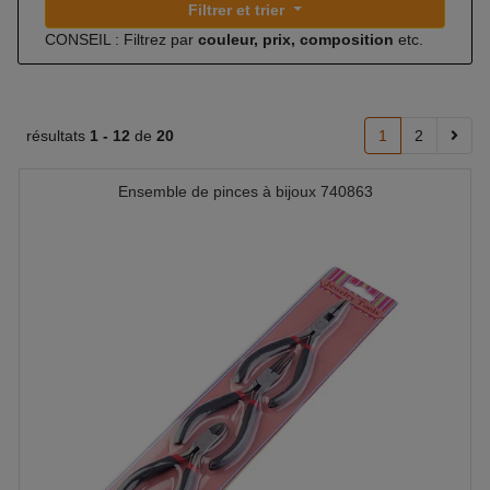
Filtrer et trier
CONSEIL : Filtrez par
couleur, prix, composition
etc.
résultats
1 -
12
de
20
1
2
Ensemble de pinces à bijoux 740863