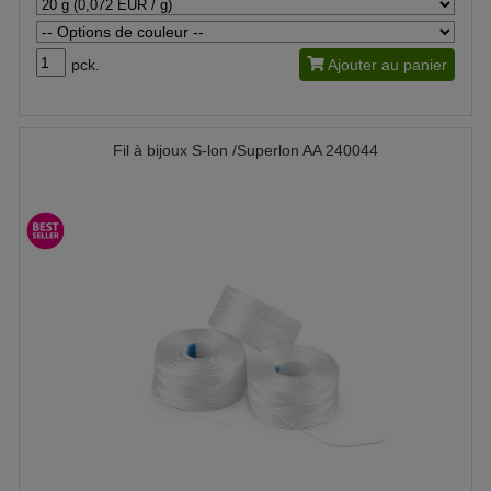
pck.
Ajouter au panier
Fil à bijoux S-lon /Superlon AA 240044