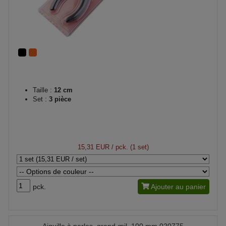
Taille :
12 cm
Set :
3 pièce
15,31 EUR
/ pck. (1 set)
pck.
Ajouter au panier
Aiguille à perles, grand œil, 100 mm 020775