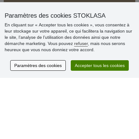
Informations importantes
» Paramètres des cookies
Paramètres des cookies STOKLASA
» Conditions générales
En cliquant sur « Accepter tous les cookies », vous consentez à
» Livraison et paiement
leur stockage sur votre appareil, ce qui facilitera la navigation sur
» Règles de confidentialité
le site, l’analyse de l’utilisation des données ainsi que notre
» Questions fréquentes
démarche marketing. Vous pouvez
refuser
, mais nous serons
» Plaintes
heureux que vous nous donniez votre accord.
» Programme de fidélité numéro d´ID/SIREN/SIRET
Paramètres des cookies
Accepter tous les cookies
Commentaires clients