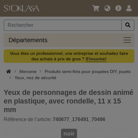
Langue
Offre
Logi
/
principa
Devise
Dépa
Départements
Vous êtes un professionnel, une entreprise et souhaitez faire
des achats à prix de gros ?
S'inscrire!
Mercerie
Produits semi-finis pour poupées DIY, jouets
Yeux, nez de sécurité
Yeux de personnages de dessin animé
en plastique, avec rondelle, 11 x 15
mm
Référence de l’article:
740677_176491_70496
noir