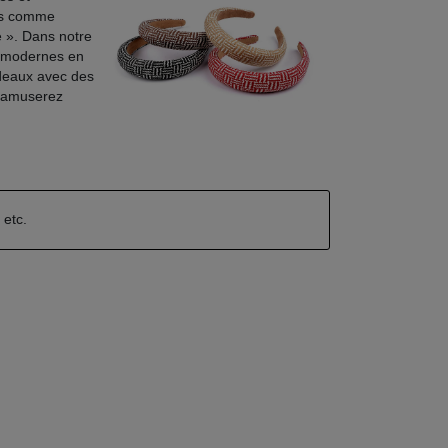
isés comme
e ». Dans notre
x modernes en
ndeaux avec des
s amuserez
n
etc.