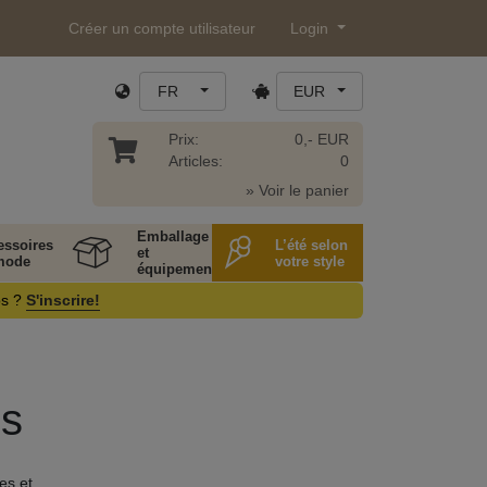
Créer un compte utilisateur
Login
FR
EUR
Prix:
0,- EUR
Articles:
0
» Voir le panier
Emballage
essoires
L’été selon
et
mode
votre style
équipement
os ?
S'inscrire!
és
es et