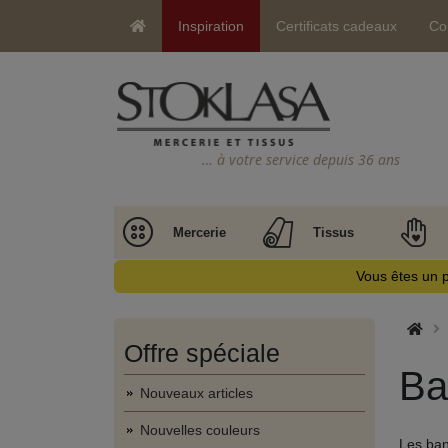
Inspiration
Certificats cadeaux
Co
… à votre service depuis 36 ans
Mercerie
Tissus
Vous êtes un p
Offre spéciale
Ba
Nouveaux articles
Nouvelles couleurs
Les band