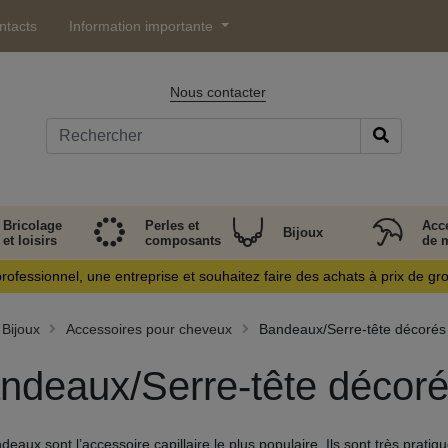
ntacts
Information importante
Nous contacter
Bricolage
Perles et
Acc
Bijoux
et loisirs
composants
de 
rofessionnel, une entreprise et souhaitez faire des achats à prix de gr
Bijoux
Accessoires pour cheveux
Bandeaux/Serre-tête décorés
ndeaux/Serre-tête décor
eaux sont l’accessoire capillaire le plus populaire. Ils sont très pratiqu