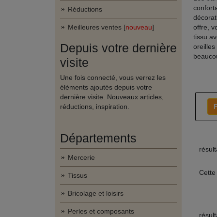
conforta
Réductions
décorat
Meilleures ventes [
nouveau
]
offre, 
tissu a
Depuis votre dernière
oreille
beauco
visite
Une fois connecté, vous verrez les
éléments ajoutés depuis votre
dernière visite. Nouveaux articles,
réductions, inspiration.
F
Départements
résul
Mercerie
Cette
Tissus
Bricolage et loisirs
Perles et composants
résul