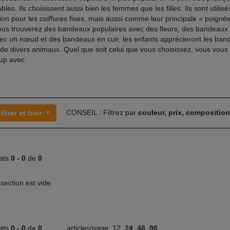
bles. Ils choisissent aussi bien les femmes que les filles. Ils sont util
ion pour les coiffures fixes, mais aussi comme leur principale « poigné
vous trouverez des bandeaux populaires avec des fleurs, des bandeau
vec un nœud et des bandeaux en cuir, les enfants apprécieront les ba
s de divers animaux. Quel que soit celui que vous choisissez, vous vou
up avec.
CONSEIL : Filtrez par
couleur, prix, compositio
iltrer et trier
tats
0 -
0
de
0
 section est vide
tats
0 -
0
de
0
articles/page:
12
24
48
96