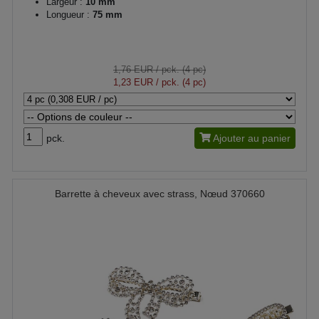
Largeur :
10 mm
Longueur :
75 mm
1,76 EUR
/ pck. (4 pc)
1,23 EUR
/ pck. (4 pc)
pck.
Ajouter au panier
Barrette à cheveux avec strass, Nœud 370660