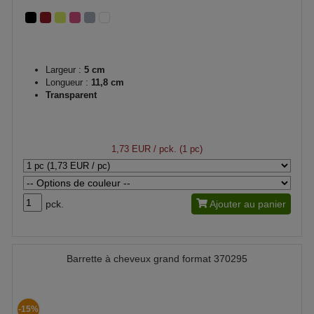
Largeur :
5 cm
Longueur :
11,8 cm
Transparent
1,73 EUR
/ pck. (1 pc)
pck.
Ajouter au panier
Barrette à cheveux grand format 370295
-15%