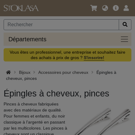
Langue
Offre
Logi
/
principa
Devise
Dépa
Départements
Vous êtes un professionnel, une entreprise et souhaitez faire
des achats à prix de gros ?
S'inscrire!
Bijoux
Accessoires pour cheveux
Épingles à
cheveux, pinces
Épingles à cheveux, pinces
Pinces à cheveux fabriquées
avec des matériaux de qualité.
Pour femmes et enfants, du noir
classique à l'argenté en passant
par les multicolores. Les pinces à
cheveux sont un classique