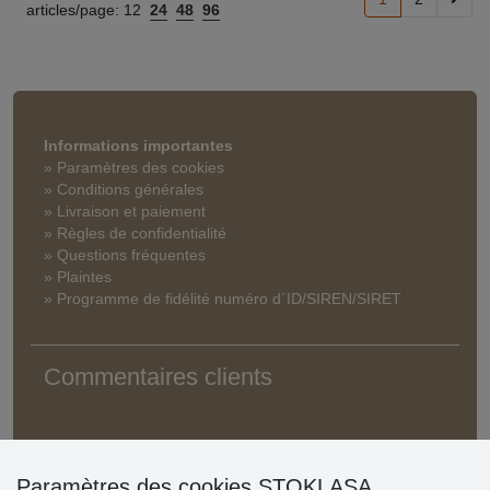
articles/page:
12
24
48
96
Informations importantes
» Paramètres des cookies
» Conditions générales
» Livraison et paiement
» Règles de confidentialité
» Questions fréquentes
» Plaintes
» Programme de fidélité numéro d´ID/SIREN/SIRET
Commentaires clients
Paramètres des cookies STOKLASA