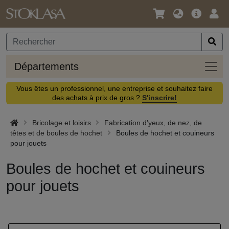
Langue
Offre
Logi
/
principa
Devise
Dépa
Départements
Vous êtes un professionnel, une entreprise et souhaitez faire
des achats à prix de gros ?
S'inscrire!
Bricolage et loisirs
Fabrication d’yeux, de nez, de
têtes et de boules de hochet
Boules de hochet et couineurs
pour jouets
Boules de hochet et couineurs
pour jouets