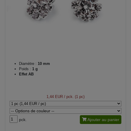
Diamètre :
10 mm
Poids :
1 g
Effet AB
1,44 EUR
/ pck. (1 pc)
pck.
Ajouter au panier