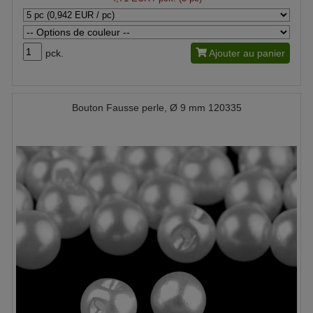
pck.
Ajouter au panier
Bouton Fausse perle, Ø 9 mm 120335