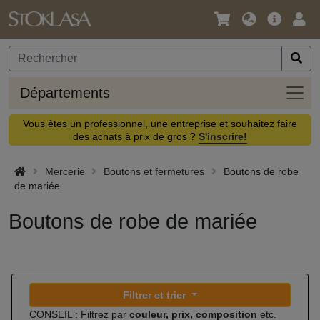
Langue
Offre
Logi
/
principa
Devise
Dépa
Départements
Vous êtes un professionnel, une entreprise et souhaitez faire
des achats à prix de gros ?
S'inscrire!
Mercerie
Boutons et fermetures
Boutons de robe
de mariée
Boutons de robe de mariée
Filtrer et trier
CONSEIL : Filtrez par
couleur, prix, composition
etc.