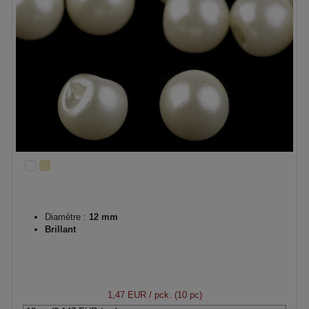
Diamètre :
12 mm
Brillant
1,47 EUR
/ pck. (10 pc)