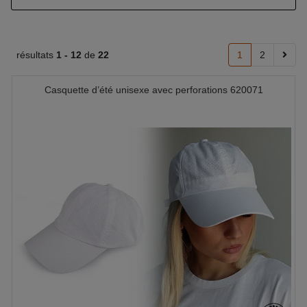
résultats
1 -
12
de
22
1
2
Casquette d’été unisexe avec perforations 620071