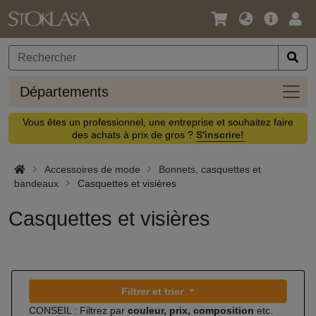
Langue
Offre
Logi
/
principa
Devise
Dépa
Départements
Vous êtes un professionnel, une entreprise et souhaitez faire
des achats à prix de gros ?
S'inscrire!
Accessoires de mode
Bonnets, casquettes et
bandeaux
Casquettes et visières
Casquettes et visières
Filtrer et trier
CONSEIL : Filtrez par
couleur, prix, composition
etc.