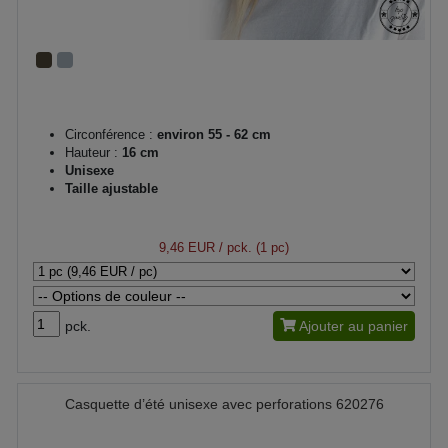
Circonférence :
environ 55 - 62 cm
Hauteur :
16 cm
Unisexe
Taille ajustable
9,46 EUR
/ pck. (1 pc)
pck.
Ajouter au panier
Casquette d’été unisexe avec perforations 620276