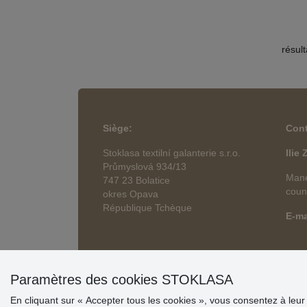
résul
Siège
:
Cont
Stoklasa textilní galanterie s.r.o.
Ilie
Průmyslová 934/13
Mane
747 23 Bolatice
coun
okres Opava
République Tchèque
E-ma
Paramètres des cookies STOKLASA
En cliquant sur « Accepter tous les cookies », vous consentez à leur s