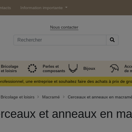
ntacts
Information importante
Nous contacter
Bricolage
Perles et
Acc
Bijoux
et loisirs
composants
de 
rofessionnel, une entreprise et souhaitez faire des achats à prix de gr
Bricolage et loisirs
Macramé
Cerceaux et anneaux en macram
rceaux et anneaux en m