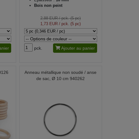
Bois non peint
2,88 EUR
/ pck. (5 pc)
1,73 EUR
/ pck. (5 pc)
anier
pck.
Ajouter au panier
0126
Anneau métallique non soudé / anse
de sac, Ø 10 cm 940262