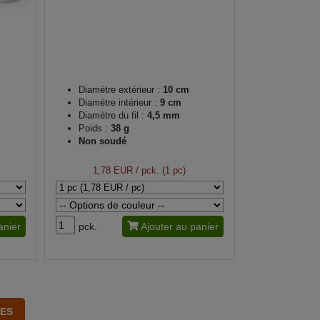
Diamètre extérieur :
10 cm
Diamètre intérieur :
9 cm
Diamètre du fil :
4,5 mm
Poids :
38 g
Non soudé
1,78 EUR
/ pck. (1 pc)
anier
pck.
Ajouter au panier