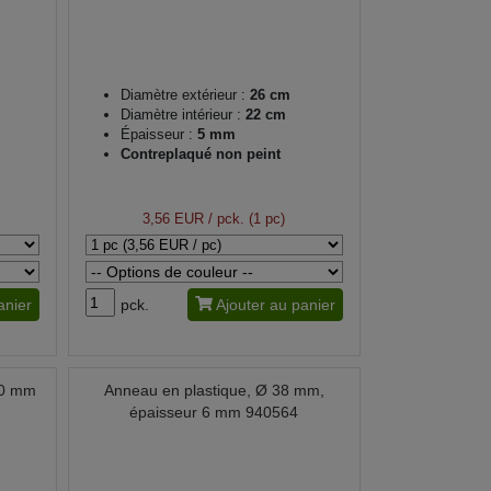
Diamètre extérieur :
26 cm
Diamètre intérieur :
22 cm
Épaisseur :
5 mm
Contreplaqué non peint
3,56 EUR
/ pck. (1 pc)
anier
pck.
Ajouter au panier
30 mm
Anneau en plastique, Ø 38 mm,
épaisseur 6 mm 940564