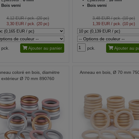
Bois verni
Bois verni
4,12 EUR
/ pck. (20 pc)
3,48 EUR
/ pck. (10 pc)
3,30 EUR
/ pck. (20 pc)
1,39 EUR
/ pck. (10 pc)
pck.
Ajouter au panier
pck.
Ajouter au p
neau coloré en bois, diamètre
Anneau en bois, Ø 70 mm 75
extérieur Ø 70 mm 890760