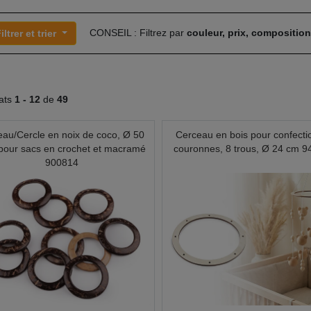
CONSEIL : Filtrez par
couleur, prix, compositio
iltrer et trier
tats
1 -
12
de
49
au/Cercle en noix de coco, Ø 50
Cerceau en bois pour confecti
our sacs en crochet et macramé
couronnes, 8 trous, Ø 24 cm 
900814