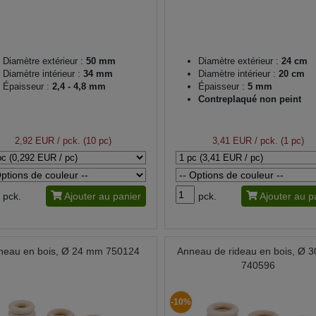
Diamètre extérieur :
50 mm
Diamètre extérieur :
24 cm
Diamètre intérieur :
34 mm
Diamètre intérieur :
20 cm
Épaisseur :
2,4 - 4,8 mm
Épaisseur :
5 mm
Contreplaqué non peint
2,92 EUR
/ pck. (10 pc)
3,41 EUR
/ pck. (1 pc)
pck.
Ajouter au panier
pck.
Ajouter au p
neau en bois, Ø 24 mm 750124
Anneau de rideau en bois, Ø 
740596
-10%