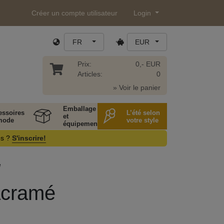
Créer un compte utilisateur
Login
FR
EUR
Prix:
0,- EUR
Articles:
0
» Voir le panier
Emballage
essoires
L’été selon
et
mode
votre style
équipement
os ?
S'inscrire!
é
acramé