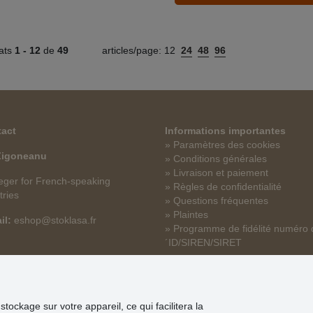
tats
1 -
12
de
49
articles/page:
12
24
48
96
act
Informations importantes
» Paramètres des cookies
 Zigoneanu
» Conditions générales
» Livraison et paiement
ger for French-speaking
» Règles de confidentialité
tries
» Questions fréquentes
» Plaintes
il:
eshop@stoklasa.fr
» Programme de fidélité numéro 
´ID/SIREN/SIRET
tockage sur votre appareil, ce qui facilitera la