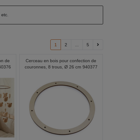
n
etc.
1
2
...
5
on de
Cerceau en bois pour confection de
940376
couronnes, 8 trous, Ø 26 cm 940377