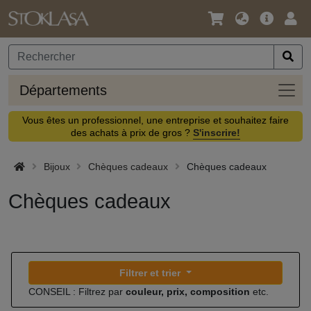
Langue
Offre
Logi
/
principa
Devise
Dépa
Départements
Vous êtes un professionnel, une entreprise et souhaitez faire
des achats à prix de gros ?
S'inscrire!
Bijoux
Chèques cadeaux
Chèques cadeaux
Chèques cadeaux
Filtrer et trier
CONSEIL : Filtrez par
couleur, prix, composition
etc.