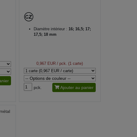
Diamètre intérieur :
16; 16,5; 17;
17,5; 18 mm
0,967 EUR
/ pck. (1 carte)
anier
pck.
Ajouter au panier
métal