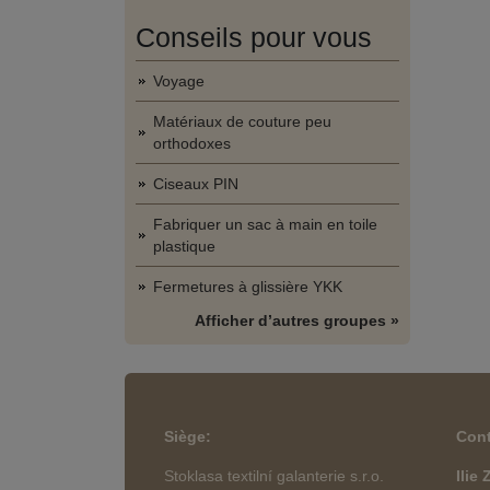
Conseils pour vous
Voyage
Matériaux de couture peu
orthodoxes
Ciseaux PIN
Fabriquer un sac à main en toile
plastique
Fermetures à glissière YKK
Afficher d’autres groupes »
Siège
:
Cont
Stoklasa textilní galanterie s.r.o.
Ilie