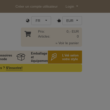
Créer un compte utilisateur
Login
FR
EUR
Prix:
0,- EUR
Articles:
0
» Voir le panier
Emballage
essoires
L’été selon
et
mode
votre style
équipement
os ?
S'inscrire!