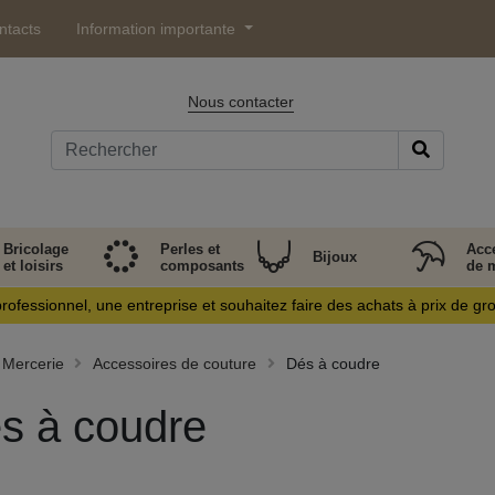
ntacts
Information importante
Nous contacter
Bricolage
Perles et
Acc
Bijoux
et loisirs
composants
de 
rofessionnel, une entreprise et souhaitez faire des achats à prix de gr
Mercerie
Accessoires de couture
Dés à coudre
s à coudre