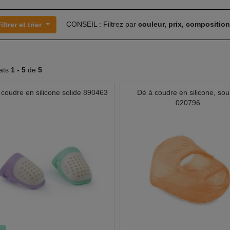
CONSEIL : Filtrez par
couleur, prix, compositio
iltrer et trier
tats
1 -
5
de
5
 coudre en silicone solide 890463
Dé à coudre en silicone, sou
020796