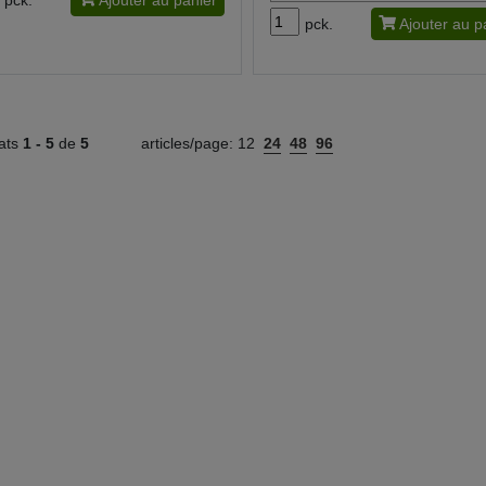
pck.
Ajouter au panier
pck.
Ajouter au p
tats
1 -
5
de
5
articles/page:
12
24
48
96