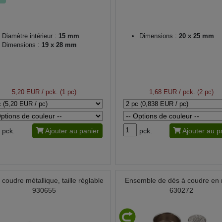
Diamètre intérieur :
15 mm
Dimensions :
20 x 25 mm
Dimensions :
19 x 28 mm
5,20 EUR
/ pck. (1 pc)
1,68 EUR
/ pck. (2 pc)
pck.
Ajouter au panier
pck.
Ajouter au p
 coudre métallique, taille réglable
Ensemble de dés à coudre en 
930655
630272