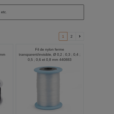
n
etc.
1
2
Fil de nylon ferme
5 mm
transparent/invisible, Ø 0,2 ; 0,3 ; 0,4 ;
0,5 ; 0,6 et 0,8 mm 440883