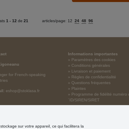
tats
1 -
12
de
21
articles/page:
12
24
48
96
act
Informations importantes
» Paramètres des cookies
 Zigoneanu
» Conditions générales
» Livraison et paiement
ger for French-speaking
» Règles de confidentialité
tries
» Questions fréquentes
» Plaintes
il:
eshop@stoklasa.fr
» Programme de fidélité numéro 
´ID/SIREN/SIRET
tockage sur votre appareil, ce qui facilitera la