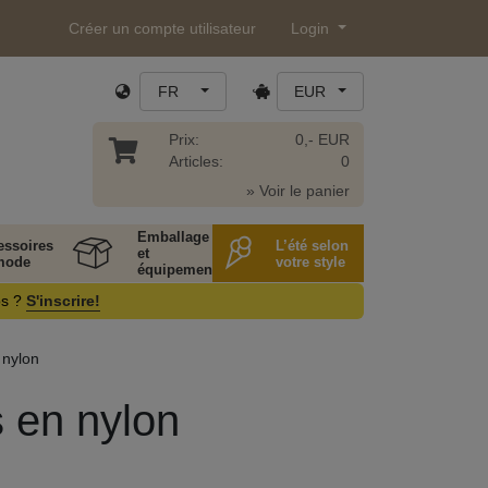
Créer un compte utilisateur
Login
FR
EUR
Prix:
0,- EUR
Articles:
0
» Voir le panier
Emballage
essoires
L’été selon
et
mode
votre style
équipement
os ?
S'inscrire!
 nylon
s en nylon