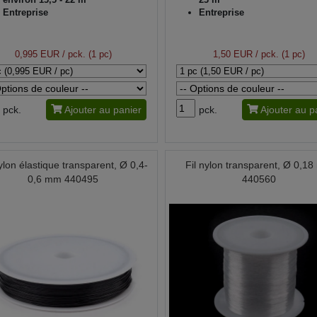
Entreprise
Entreprise
0,995 EUR
/ pck. (1 pc)
1,50 EUR
/ pck. (1 pc)
pck.
Ajouter au panier
pck.
Ajouter au p
nylon élastique transparent, Ø 0,4-
Fil nylon transparent, Ø 0,1
0,6 mm 440495
440560