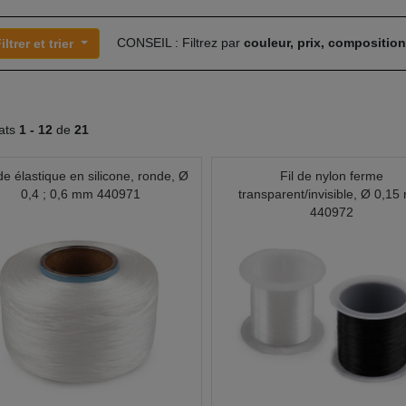
CONSEIL : Filtrez par
couleur, prix, compositio
iltrer et trier
tats
1 -
12
de
21
e élastique en silicone, ronde, Ø
Fil de nylon ferme
0,4 ; 0,6 mm 440971
transparent/invisible, Ø 0,1
440972