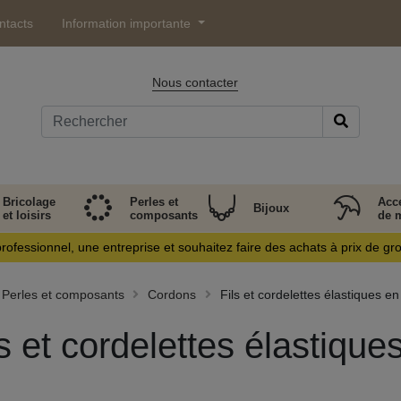
ntacts
Information importante
Nous contacter
Bricolage
Perles et
Acc
Bijoux
et loisirs
composants
de 
rofessionnel, une entreprise et souhaitez faire des achats à prix de gr
Perles et composants
Cordons
Fils et cordelettes élastiques en
ls et cordelettes élastique