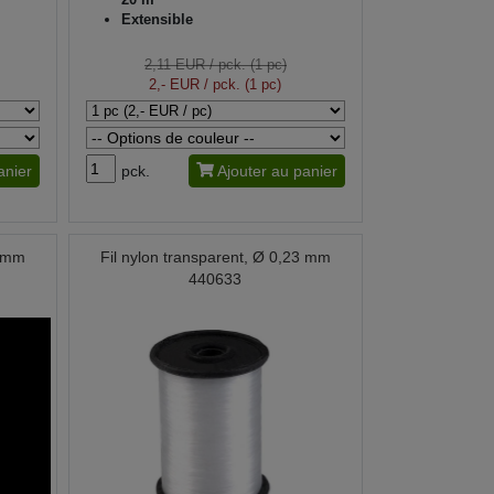
Extensible
2,11 EUR
/ pck. (1 pc)
2,- EUR
/ pck. (1 pc)
anier
pck.
Ajouter au panier
8 mm
Fil nylon transparent, Ø 0,23 mm
440633