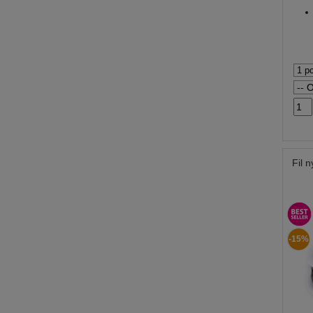
Fil 
-15%