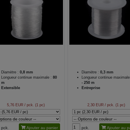
Diamètre :
0,8 mm
Diamètre :
0,3 mm
Longueur continue maximale :
80
Longueur continue maximale
m
- 250 m
Extensible
Entreprise
5,76 EUR
/ pck. (1 pc)
2,30 EUR
/ pck. (1 pc)
pck.
Ajouter au panier
pck.
Ajouter au p