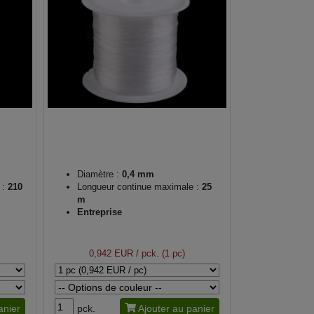
Diamètre :
0,4 mm
 :
210
Longueur continue maximale :
25
m
Entreprise
0,942 EUR
/ pck. (1 pc)
anier
pck.
Ajouter au panier