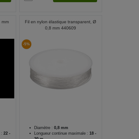
,8 mm
Fil en nylon élastique transparent, Ø
0,8 mm 440609
-5%
Diamètre :
0,8 mm
 :
22 -
Longueur continue maximale :
18 -
20 m