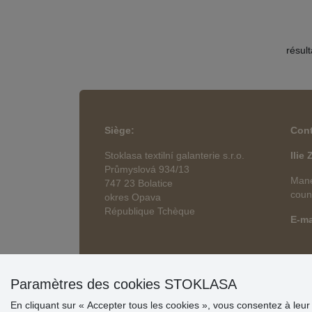
résul
Siège
:
Cont
Stoklasa textilní galanterie s.r.o.
Ilie
Průmyslová 934/13
Mane
747 23 Bolatice
coun
okres Opava
République Tchèque
E-ma
Paramètres des cookies STOKLASA
En cliquant sur « Accepter tous les cookies », vous consentez à leur s