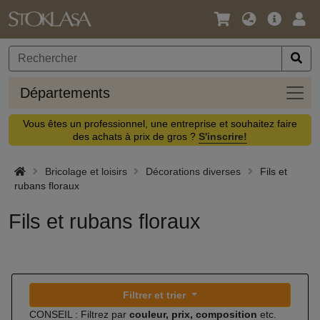
Langue
Offre
Logi
/
principa
Devise
Dépa
Départements
Vous êtes un professionnel, une entreprise et souhaitez faire
des achats à prix de gros ?
S'inscrire!
Bricolage et loisirs
Décorations diverses
Fils et
rubans floraux
Fils et rubans floraux
Filtrer et trier
CONSEIL : Filtrez par
couleur, prix, composition
etc.