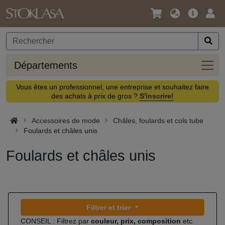
Langue
Offre
Logi
/
principa
Devise
Dépa
Départements
Vous êtes un professionnel, une entreprise et souhaitez faire
des achats à prix de gros ?
S'inscrire!
Accessoires de mode
Châles, foulards et cols tube
Foulards et châles unis
Foulards et châles unis
Filtrer et trier
CONSEIL : Filtrez par
couleur, prix, composition
etc.