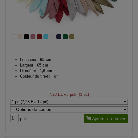
Longueur :
65 cm
Largeur :
65 cm
Diamètre :
1,6 cm
Couleur du tire-fil :
or
7,23 EUR
/ pck. (1 pc)
pck.
Ajouter au panier