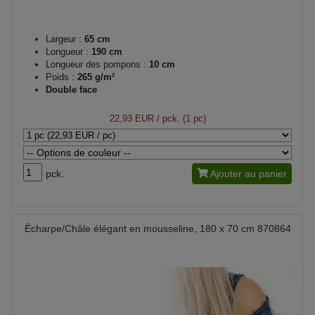
Largeur :
65 cm
Longueur :
190 cm
Longueur des pompons :
10 cm
Poids :
265 g/m²
Double face
22,93 EUR
/ pck. (1 pc)
pck.
Ajouter au panier
Écharpe/Châle élégant en mousseline, 180 x 70 cm 870864