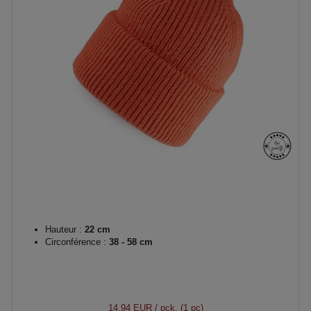
Hauteur :
22 cm
Circonférence :
38 - 58 cm
14,94 EUR
/ pck. (1 pc)