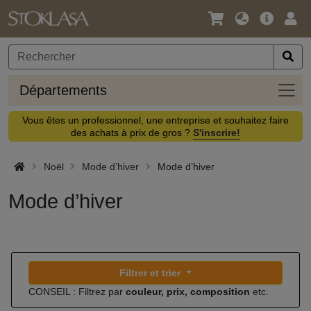
Langue
Offre
Logi
/
principa
Devise
Dépa
Départements
Vous êtes un professionnel, une entreprise et souhaitez faire
des achats à prix de gros ?
S'inscrire!
Noël
Mode d’hiver
Mode d’hiver
Mode d’hiver
Filtrer et trier
CONSEIL : Filtrez par
couleur, prix, composition
etc.