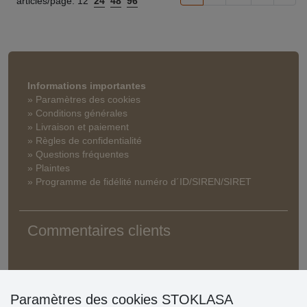
articles/page:
12
24
48
96
Informations importantes
» Paramètres des cookies
» Conditions générales
» Livraison et paiement
» Règles de confidentialité
» Questions fréquentes
» Plaintes
» Programme de fidélité numéro d´ID/SIREN/SIRET
Commentaires clients
Paramètres des cookies STOKLASA