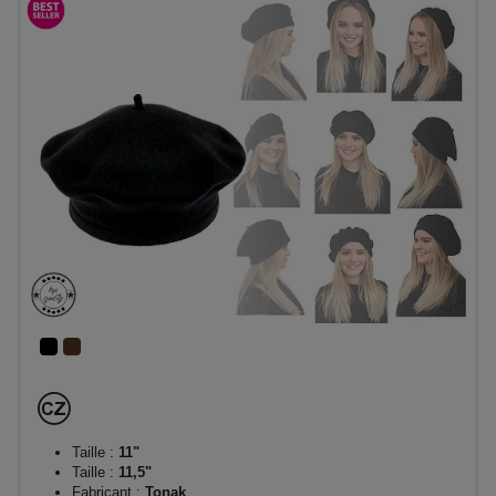
Taille :
11"
Taille :
11,5"
Fabricant :
Tonak