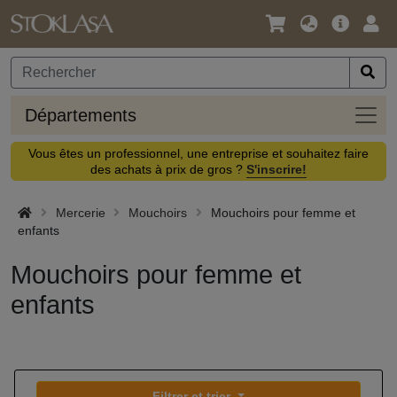
Langue
Offre
Logi
/
principa
Devise
Dépa
Départements
Vous êtes un professionnel, une entreprise et souhaitez faire
des achats à prix de gros ?
S'inscrire!
Mercerie
Mouchoirs
Mouchoirs pour femme et
enfants
Mouchoirs pour femme et
enfants
Filtrer et trier