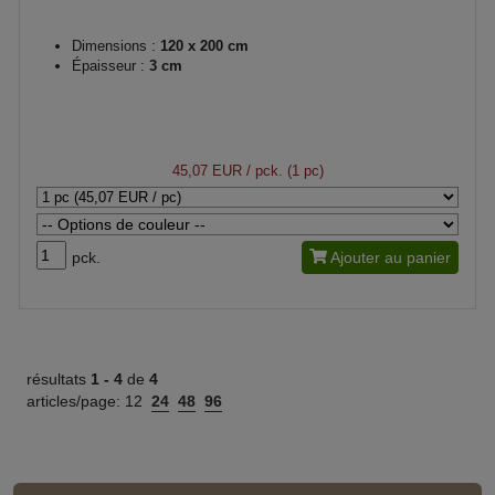
Dimensions :
120 x 200 cm
Épaisseur :
3 cm
45,07 EUR
/ pck. (1 pc)
pck.
Ajouter au panier
résultats
1 -
4
de
4
articles/page:
12
24
48
96