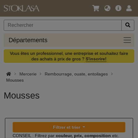
Langue
Offre
Logi
/
principa
Devise
Dépa
Départements
Vous êtes un professionnel, une entreprise et souhaitez faire
des achats à prix de gros ?
S'inscrire!
Mercerie
Rembourrage, ouate, entoilages
Mousses
Mousses
Filtrer et trier
CONSEIL : Filtrez par
couleur, prix, composition
etc.