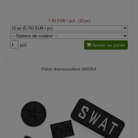
7,43 EUR
/ pck. (10 pc)
pck.
Ajouter au panier
Patch thermocollant 400354