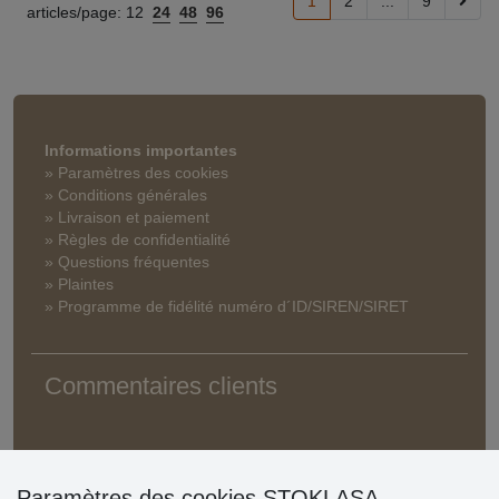
1
2
...
9
articles/page:
12
24
48
96
Informations importantes
» Paramètres des cookies
» Conditions générales
» Livraison et paiement
» Règles de confidentialité
» Questions fréquentes
» Plaintes
» Programme de fidélité numéro d´ID/SIREN/SIRET
Commentaires clients
Paramètres des cookies STOKLASA