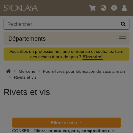
Langue
Offre
Logi
/
principa
Devise
Dépa
Départements
Vous êtes un professionnel, une entreprise et souhaitez faire
des achats à prix de gros ?
S'inscrire!
Mercerie
Fournitures pour fabrication de sacs à main
Rivets et vis
Rivets et vis
Filtrer et trier
CONSEIL : Filtrez par
couleur, prix, composition
etc.