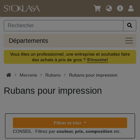
Langue
Offre
Logi
/
principa
Devise
Dépa
Départements
Vous êtes un professionnel, une entreprise et souhaitez faire
des achats à prix de gros ?
S'inscrire!
Mercerie
Rubans
Rubans pour impression
Rubans pour impression
Filtrer et trier
CONSEIL : Filtrez par
couleur, prix, composition
etc.