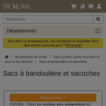
Langue
Offre
Logi
/
principa
Devise
Dépa
Départements
Vous êtes un professionnel, une entreprise et souhaitez faire
des achats à prix de gros ?
S'inscrire!
Accessoires de mode
Sacs à main, porte-monnaie et
sacs à dos fashion
Sacs à bandoulière et sacoches
Sacs à bandoulière et sacoches
Filtrer et trier
CONSEIL : Filtrez par
couleur, prix, composition
etc.