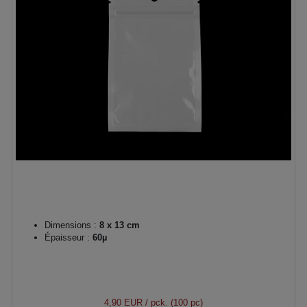
Dimensions :
8 x 13 cm
Épaisseur :
60µ
4,90 EUR
/ pck. (100 pc)