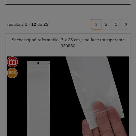
résultats
1 -
12
de
25
1
2
3
Sachet zippé refermable, 7 x 25 cm, une face transparente
930830
-50%