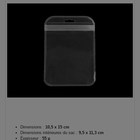
Dimensions :
10,5 x 15 cm
Dimensions intérieures du sac :
9,5 x 11,3 cm
Épaisseur :
55 µ