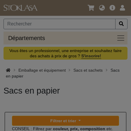
Langue
Offre
Logi
/
principa
Devise
Dépa
Départements
Vous êtes un professionnel, une entreprise et souhaitez faire
des achats à prix de gros ?
S'inscrire!
Emballage et équipement
Sacs et sachets
Sacs
en papier
Sacs en papier
Filtrer et trier
CONSEIL : Filtrez par
couleur, prix, composition
etc.