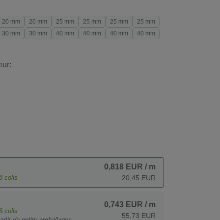
20 mm
20 mm
25 mm
25 mm
25 mm
25 mm
30 mm
30 mm
40 mm
40 mm
40 mm
40 mm
eur:
0,818 EUR
/ m
8
colis
20,45 EUR
0,743 EUR
/ m
6
colis
55,73 EUR
artir de petits emballages