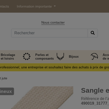
ntacts
Information importante
Nous contacter
Bricolage
Perles et
Acc
Bijoux
et loisirs
composants
de 
rofessionnel, une entreprise et souhaitez faire des achats à prix de gr
 jute
Sangle e
ineux
Référence de l’ar
490019_31777