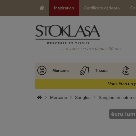
Inspiration
Certificats cadeaux
Co
… à votre service depuis 36 ans
Mercerie
Tissus
Vous êtes un p
Mercerie
Sangles
Sangles en coton et
écru lum