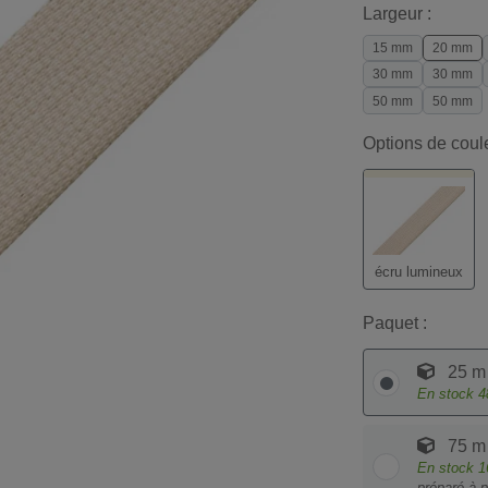
Largeur :
15 mm
20 mm
30 mm
30 mm
50 mm
50 mm
Options de coul
écru lumineux
Paquet :
25 m
En stock
4
75 m
En stock
1
préparé à p