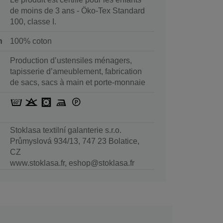
de moins de 3 ans - Öko-Tex Standard
100, classe I.
n
100% coton
Production d’ustensiles ménagers,
tapisserie d’ameublement, fabrication
de sacs, sacs à main et porte-monnaie
Stoklasa textilní galanterie s.r.o.
Průmyslová 934/13, 747 23 Bolatice,
CZ
www.stoklasa.fr, eshop@stoklasa.fr