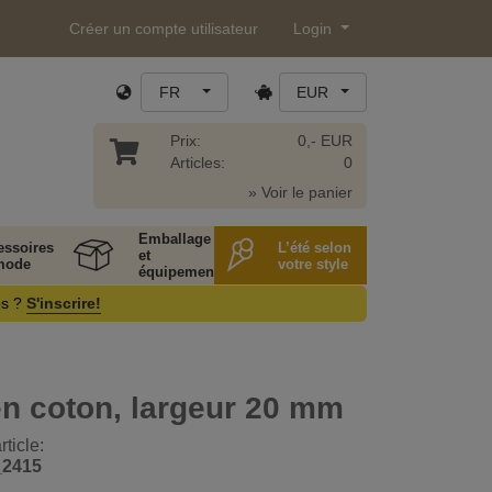
Créer un compte utilisateur
Login
FR
EUR
Prix:
0,- EUR
Articles:
0
» Voir le panier
Emballage
essoires
L’été selon
et
mode
votre style
équipement
os ?
S'inscrire!
n coton, largeur 20 mm
ticle:
_2415