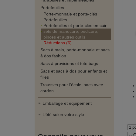
Parapluies et imperméables
Portefeuilles
Porte-monnaie et porte-clés
Portefeuilles
Portefeuilles et porte-clés en cuir
sets de manucure, pédicure,
pinces et autres outils
Réductions (6)
Sacs à main, porte-monnaie et sacs
à dos fashion
Sacs à provisions et tote bags
Sacs et sacs à dos pour enfants et
filles
Trousses pour l’école, sacs avec
cordon
Emballage et équipement
L’été selon votre style