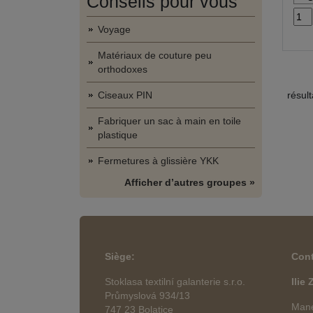
Conseils pour vous
Voyage
Matériaux de couture peu
orthodoxes
Ciseaux PIN
résul
Fabriquer un sac à main en toile
plastique
Fermetures à glissière YKK
Afficher d’autres groupes »
Siège
:
Cont
Stoklasa textilní galanterie s.r.o.
Ilie
Průmyslová 934/13
Mane
747 23 Bolatice