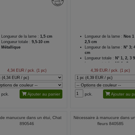
Longueur de la lame :
1,5 cm
Longueur de la lame :
Nos 1 
Longueur totale :
9,5-10 cm
2,5 cm
Métallique
Longueur de la lame :
N° 3; 4
cm
Longueur totale :
N° 1, 2, 3 
Longueur totale :
N° 4 : 9 c
Longueur totale :
N° 5 : 9,3 
4,34 EUR
/ pck. (1 pc)
4,39 EUR
/ pck. (1 pc)
pck.
Ajouter au panier
pck.
Ajouter au p
 de manucure dans un étui, Chat
Nécessaire à manucure dans un
890546
fleurs 840585