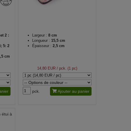
et 2 :
Largeur :
8 cm
Longueur :
15,5 cm
; 5: 2
Épaisseur :
2,5 cm
9,5 cm
m
cm
14,80 EUR
/ pck. (1 pc)
anier
pck.
Ajouter au panier
 étui à