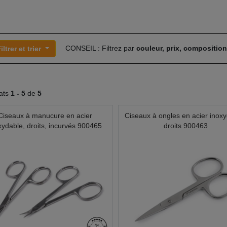
CONSEIL : Filtrez par
couleur, prix, compositio
iltrer et trier
tats
1 -
5
de
5
Ciseaux à manucure en acier
Ciseaux à ongles en acier inoxy
xydable, droits, incurvés 900465
droits 900463