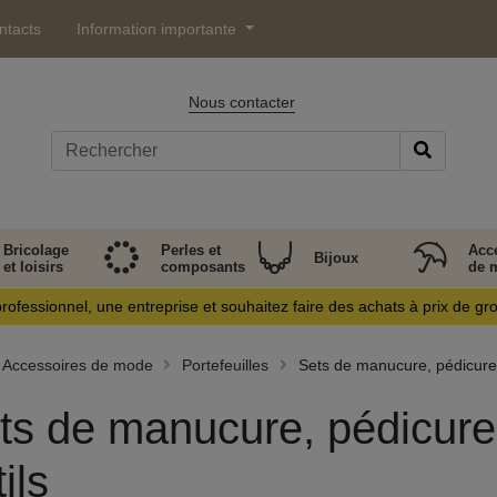
ntacts
Information importante
Nous contacter
Bricolage
Perles et
Acc
Bijoux
et loisirs
composants
de 
rofessionnel, une entreprise et souhaitez faire des achats à prix de gr
Accessoires de mode
Portefeuilles
Sets de manucure, pédicure, 
ts de manucure, pédicure,
ils