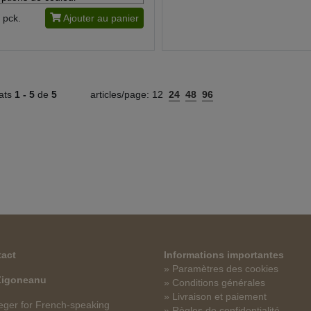
pck.
Ajouter au panier
tats
1 -
5
de
5
articles/page:
12
24
48
96
act
Informations importantes
» Paramètres des cookies
 Zigoneanu
» Conditions générales
» Livraison et paiement
ger for French-speaking
» Règles de confidentialité