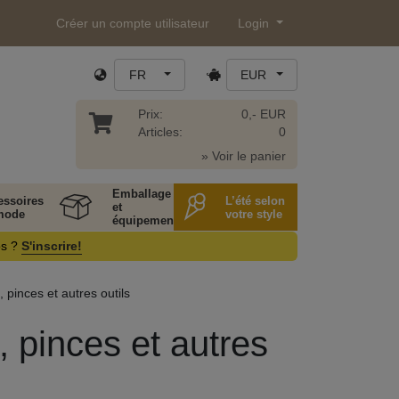
Créer un compte utilisateur
Login
FR
EUR
Prix:
0,- EUR
Articles:
0
» Voir le panier
Emballage
essoires
L’été selon
et
mode
votre style
équipement
os ?
S'inscrire!
pinces et autres outils
 pinces et autres