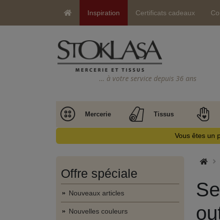
Inspiration
Certificats cadeaux
Co
… à votre service depuis 36 ans
Mercerie
Tissus
Vous êtes un p
Offre spéciale
Se
Nouveaux articles
out
Nouvelles couleurs