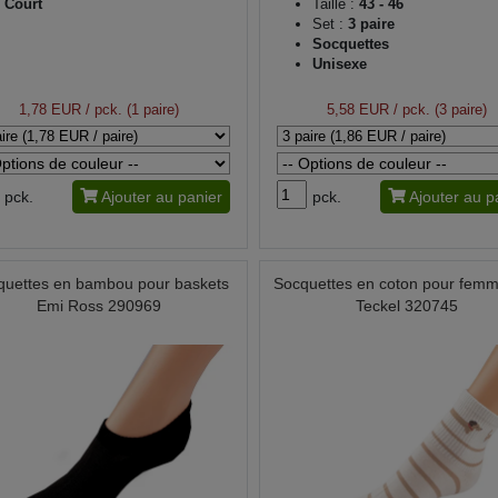
Court
Taille :
43 - 46
Set :
3 paire
Socquettes
Unisexe
1,78 EUR
/ pck. (1 paire)
5,58 EUR
/ pck. (3 paire)
pck.
Ajouter au panier
pck.
Ajouter au p
quettes en bambou pour baskets
Socquettes en coton pour femme/
Emi Ross 290969
Teckel 320745