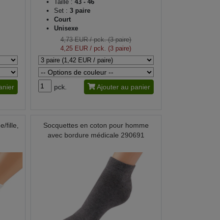
Taille :
43 - 46
Set :
3 paire
Court
Unisexe
4,73 EUR
/ pck. (3 paire)
4,25 EUR
/ pck. (3 paire)
anier
pck.
Ajouter au panier
fille,
Socquettes en coton pour homme
avec bordure médicale 290691