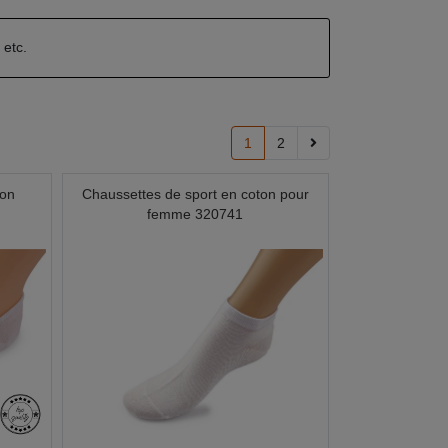
n
etc.
1
2
ton
Chaussettes de sport en coton pour
femme 320741