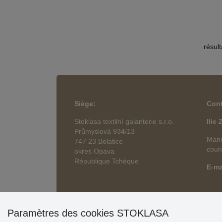
résul
Siège
:
Cont
Stoklasa textilní galanterie s.r.o.
Ilie
Průmyslová 934/13
Mane
747 23 Bolatice
coun
okres Opava
République Tchèque
E-ma
Paramètres des cookies STOKLASA