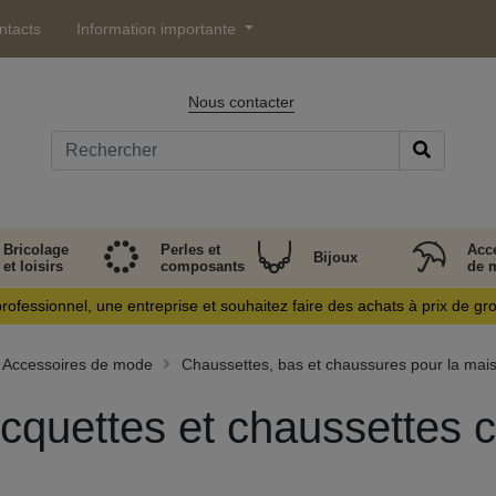
ntacts
Information importante
Nous contacter
Bricolage
Perles et
Acc
Bijoux
et loisirs
composants
de 
rofessionnel, une entreprise et souhaitez faire des achats à prix de gr
Accessoires de mode
Chaussettes, bas et chaussures pour la mai
cquettes et chaussettes c