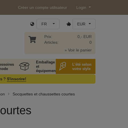
Créer un compte utilisateur
Login
FR
EUR
Prix:
0,- EUR
Articles:
0
» Voir le panier
Emballage
essoires
L’été selon
et
mode
votre style
équipement
os ?
S'inscrire!
son
Socquettes et chaussettes courtes
ourtes