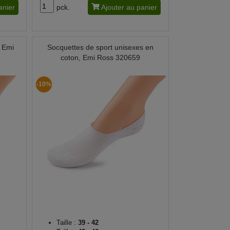
anier
pck.
Ajouter au panier
, Emi
Socquettes de sport unisexes en
coton, Emi Ross 320659
-10%
Taille :
39 - 42