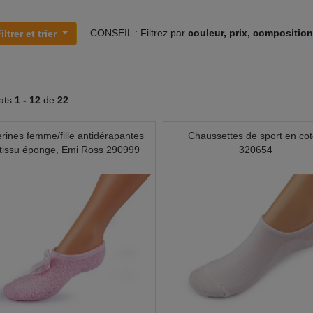
CONSEIL : Filtrez par
couleur, prix, compositio
iltrer et trier
tats
1 -
12
de
22
erines femme/fille antidérapantes
Chaussettes de sport en co
tissu éponge, Emi Ross 290999
320654