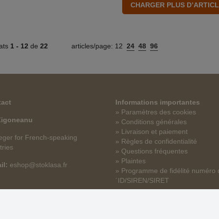
tats
1 -
12
de
22
articles/page:
12
24
48
96
act
Informations importantes
» Paramètres des cookies
 Zigoneanu
» Conditions générales
» Livraison et paiement
ger for French-speaking
» Règles de confidentialité
tries
» Questions fréquentes
» Plaintes
il:
eshop@stoklasa.fr
» Programme de fidélité numéro 
´ID/SIREN/SIRET