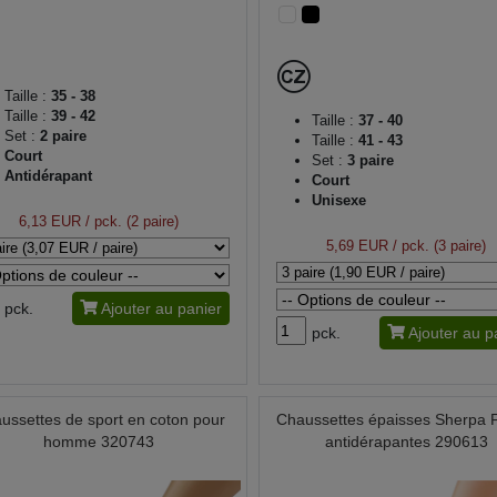
Taille :
35 - 38
Taille :
39 - 42
Taille :
37 - 40
Set :
2 paire
Taille :
41 - 43
Court
Set :
3 paire
Antidérapant
Court
Unisexe
6,13 EUR
/ pck. (2 paire)
5,69 EUR
/ pck. (3 paire)
pck.
Ajouter au panier
pck.
Ajouter au p
ussettes de sport en coton pour
Chaussettes épaisses Sherpa 
homme 320743
antidérapantes 290613