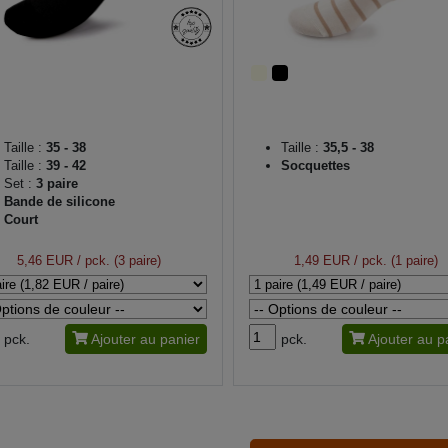
Taille :
35 - 38
Taille :
35,5 - 38
Taille :
39 - 42
Socquettes
Set :
3 paire
Bande de silicone
Court
5,46 EUR
/ pck. (3 paire)
1,49 EUR
/ pck. (1 paire)
pck.
Ajouter au panier
pck.
Ajouter au p