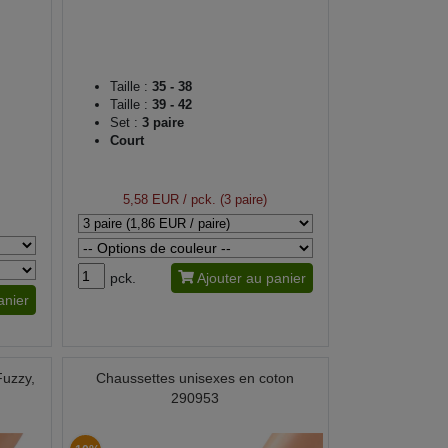
Taille :
35 - 38
Taille :
39 - 42
Set :
3 paire
Court
5,58 EUR
/ pck. (3 paire)
pck.
Ajouter au panier
anier
Fuzzy,
Chaussettes unisexes en coton
290953