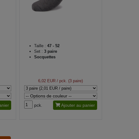
Taille :
47 - 52
Set :
3 paire
Socquettes
6,02 EUR
/ pck. (3 paire)
anier
pck.
Ajouter au panier